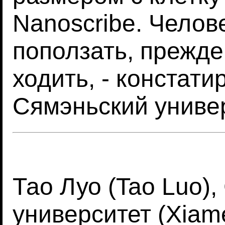
Nanoscribe. Челов
поползать, прежде
ходить, - констати
Сямэньский универ
Тао Луо (Tao Luo)
университет (Xiame