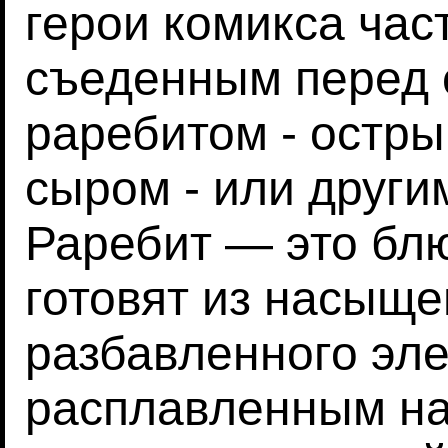
герои комикса час
съеденным перед 
раребитом - остр
сыром - или друг
Раребит — это бл
готовят из насыще
разбавленного эле
расплавленным на 