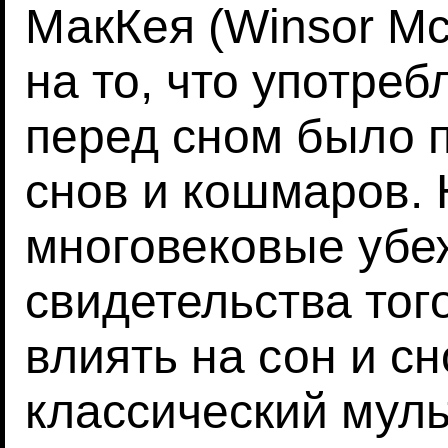
МакКея (Winsor Mc
на то, что употре
перед сном было 
снов и кошмаров.
многовековые убе
свидетельства тог
влиять на сон и с
классический мул