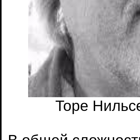
Торе Нильсе