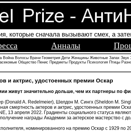
ия, которые сначала вызывают смех, а зате
ресса
Анналы
Про
а
Война
Волосы
Врачи
Геометрия
Дети
Женщины
Животные
Запах
Звук
асекомые
Общество
Пенис
Предметы
Продукты
Психология
Птицы
Разн
ов и актрис, удостоенных премии Оскар
ии живут значительно дольше, чем их партнеры по ф
(Donald A. Redelmeier), Шелдон М. Сингх (Sheldon M. Singh)
ная смертность актеров и актрис, удостоенных премии Оскар"
ONE, 13 апреля 2022. Градиенты социального статуса явл
 получение награды Академии за актерское мастерство с 
полнителя, номинированного на премию Оскар с 1929 по 20