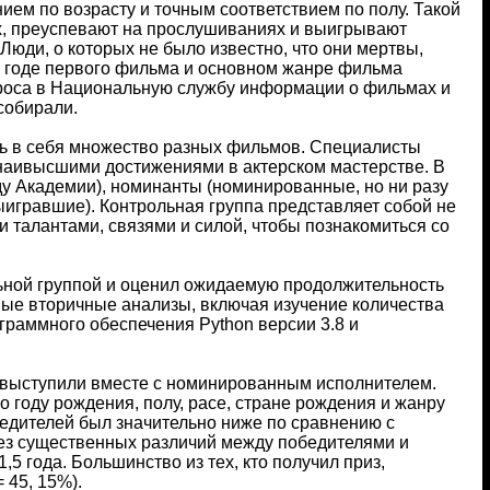
ием по возрасту и точным соответствием по полу. Такой
ах, преуспевают на прослушиваниях и выигрывают
Люди, о которых не было известно, что они мертвы,
, годе первого фильма и основном жанре фильма
проса в Национальную службу информации о фильмах и
 собирали.
ть в себя множество разных фильмов. Специалисты
с наивысшими достижениями в актерском мастерстве. В
у Академии), номинанты (номинированные, но ни разу
ыигравшие). Контрольная группа представляет собой не
 талантами, связями и силой, чтобы познакомиться со
ьной группой и оценил ожидаемую продолжительность
ные вторичные анализы, включая изучение количества
граммного обеспечения Python версии 3.8 и
 выступили вместе с номинированным исполнителем.
 году рождения, полу, расе, стране рождения и жанру
бедителей был значительно ниже по сравнению с
 без существенных различий между победителями и
5 года. Большинство из тех, кто получил приз,
 45, 15%).