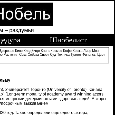
м – раздумья
цедура
Шнобелист
Здоровье
Кино
Кладбище
Книга
Космос
Кофе
Кошка
Лицо
Мозг
ое
Растения
Секс
Собака
Спорт
Суд
Техника
Туалет
Финансы
Цвет
ильму
, Университет Торонто (University of Toronto), Канада,
 (Long-term mortality of academy award winning actors
яются мощными детерминантами здоровья людей. Авторы
долгосрочным выживанием.
20 год. Также определили еще одного актера,