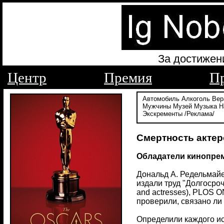
За достижен
Центр
Премия
П
Автомобиль
Алкоголь
Вер
Мужчины
Музей
Музыка
Н
Экскременты
/Реклама/
Смертность актер
Обладатели кинопрем
Дональд А. Редельмайер 
издали труд "Долгосроч
and actresses), PLOS 
проверили, связано ли
Определили каждого ис