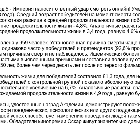
д 5 - Империя наносит ответный удар смотреть онлайн
! Ум
 года). Средний возраст победителей на момент смерти сос
бсолютная разница в средней продолжительности жизни побед
ние продолжительности жизни - 4,8%. Аналогичные расчет
средней продолжительности жизни в 3,4 года, равную 4,6%
влена у 959 человек. Установленная причина смерти чаще в
 и одинаково часто у победителей и претендентов (92,6% п
м причинам смерти не наблюдалось. Ишемическая болезнь се
частыми выявленными причинами и составили половину от 
0 лет, более чем через десять лет после их первого фильма
ьность жизни для победителей составила 81,3 года, для н
победителей с контрольной группой показало абсолютную ра
носительное увеличение на 6,7%. Аналогичные расчеты, ср
ожидаемой продолжительности жизни в 4,9 года , равную 6
исы, удостоенные наград Академии, демонстрируют положи
ности поведенческих, психологических или других поддаю
ьшой успех способствует изменению поведения людей таким 
ми. Обладатели кинопремии Оскар живут значительно доль