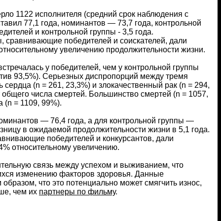
ерло 1122 исполнителя (средний срок наблюдения с
тавил 77,1 года, номинантов — 73,7 года, контрольной
ителей и контрольной группы - 3,5 года.
ы, сравнивающие победителей и соискателей, дали
 относительному увеличению продолжительности жизни.
стречалась у победителей, чем у контрольной группы
ротив 93,5%). Серьезных диспропорций между тремя
рдца (n = 261, 23,3%) и злокачественный рак (n = 294,
общего числа смертей. Большинство смертей (n = 1057,
 (n = 1109, 99%).
оминантов — 76,4 года, а для контрольной группы —
зницу в ожидаемой продолжительности жизни в 5,1 года.
авнивающие победителей и конкурсантов, дали
,4% относительному увеличению.
тельную связь между успехом и выживанием, что
щихся изменению факторов здоровья. Данные
образом, что это потенциально может смягчить износ,
ше, чем их
партнеры по фильму
.