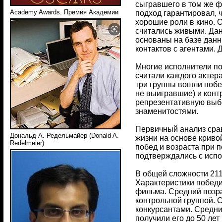
сыгравшего в том же ф
Academy Awards. Премия Академии
подход гарантировал, 
хорошие роли в кино. О
считались живыми. Дан
основаны на базе данн
контактов с агентами. 
Многие исполнители по
считали каждого актер
три группы вошли побе
не выигравшие) и конт
репрезентативную выбо
знаменитостями.
Первичный анализ сра
Дональд А. Редельмайер (Donald A.
жизни на основе криво
Redelmeier)
побед и возраста при 
подтверждались с испо
В общей сложности 21
Характеристики победи
фильма. Средний возра
контрольной группой. 
конкурсантами. Средний
получили его до 50 лет 