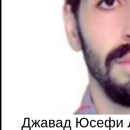
Джавад Юсефи Л