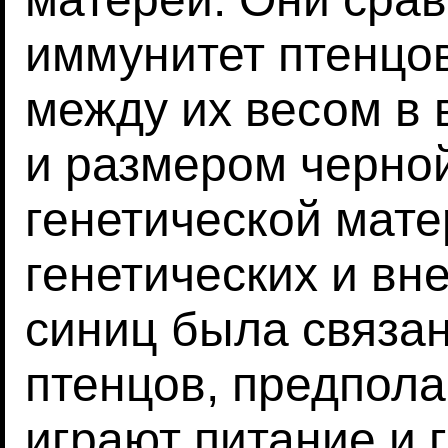
иммунитет птенцо
между их весом в 
и размером черной
генетической мате
генетических и вн
синиц была связан
птенцов, предпола
играют питание и г