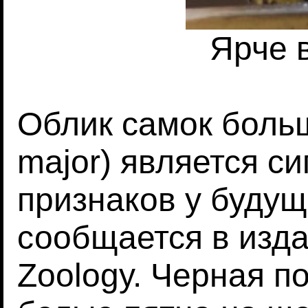
Ярче 
Облик самок больш
major) является с
признаков у будущ
сообщается в издан
Zoology. Черная по