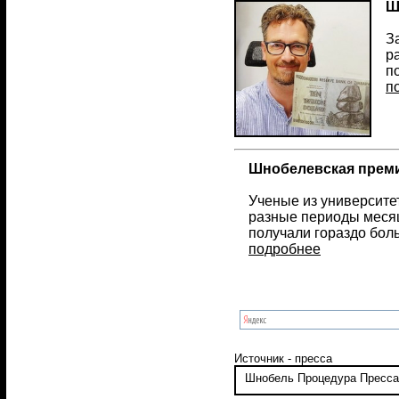
Ш
З
р
п
п
Шнобелевская преми
Ученые из университе
разные периоды месяц
получали гораздо бол
подробнее
Источник - пресса
Шнобель
Процедура
Пресса