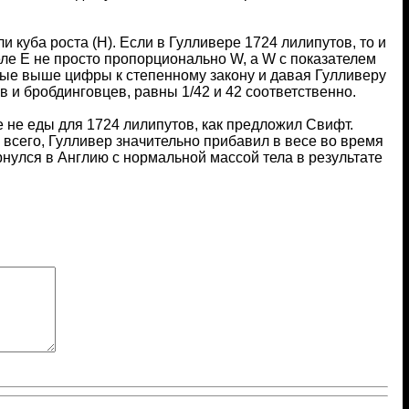
 куба роста (H). Если в Гулливере 1724 лилипутов, то и
еле E не просто пропорционально W, а W с показателем
нные выше цифры к степенному закону и давая Гулливеру
 и бробдинговцев, равны 1/42 и 42 соответственно.
е не еды для 1724 лилипутов, как предложил Свифт.
всего, Гулливер значительно прибавил в весе во время
рнулся в Англию с нормальной массой тела в результате