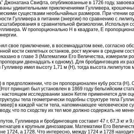
" Джонатана Свифта, опубликованные в 1726 году, завоев
ованы удивительными приключениями Гулливера, крошечны
кими существами необычайных размеров. При чтении ориг
ости Гулливера в питании (энергии) по сравнению с лилип
асштабирования в сравнительной физиологии. Используя с
лливера. W пропорционально H в квадрате, E пропорциональ
энергии.
нял свое приключение, в восемнадцатом веке, согласно об
ной кости скелетных останков, рост мужчин в среднем сост
указано в главе 3 (Математики Его Величества, измерили р
пропорции двенадцать к одному). Для бробдинговцев их раз
 Гулливер имел высоту 1,71 м (Н), тогда высота лилипутов 
 в предположении, что он пропорционален кубу роста (H). 
. Этот принцип был установлен в 1869 году бельгийским ст
В настоящем исследовании закон Кетле применяется для оце
труктуры тела геометрически подобны структуре тела Гулливе
ивер] в каждой части тела, напоминающее человеческое сущ
оду, что по сходству их тел мое должно содержать не мене
путов, Гулливера и бробдинговцев составит 47 г, 67,3 кг и 9
ингнагцев к крупным динозаврам. Математики Его Величеств
бе не 1724, а 1728. Что интересно, между 1724 и 1728 находи