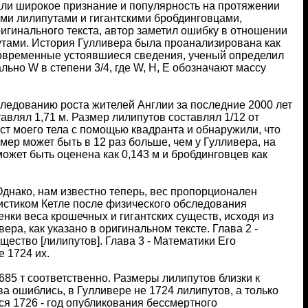
али широкое признание и популярность на протяжении
ми лилипутами и гигантскими бробдинговцами,
инального текста, автор заметил ошибку в отношении
утами. История Гулливера была проанализирована как
овременные устоявшиеся сведения, ученый определил
но W в степени 3/4, где W, H, E обозначают массу
следованию роста жителей Англии за последние 2000 лет
авлял 1,71 м. Размер лилипутов составлял 1/12 от
ост моего тела с помощью квадранта и обнаружили, что
мер может быть в 12 раз больше, чем у Гулливера, на
может быть оценена как 0,143 м и бробдинговцев как
Однако, нам известно теперь, вес пропорционален
атистиком Кетле после физического обследования
нки веса крошечных и гигантских существ, исходя из
ра, как указано в оригинальном тексте. Глава 2 -
ество [лилипутов]. Глава 3 - Математики Его
е 1724 их.
,685 т соответственно. Размеры лилипутов близки к
а ошиблись, в Гулливере не 1724 лилипутов, а только
тся 1726 - год опубликования бессмертного