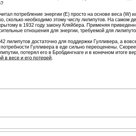
о?
тал потребление энергии (E) просто на основе веса (W) или
о, сколько необходимо этому числу лилипутов. На самом д
открытому в 1932 году закону Кляйбера. Применяя приведе
сительные отношения для энергии, требуемой для лилипутов
42 лилипутов достаточно для поддержки Гулливера, а вовс
 потребности Гулливера в еде сильно переоценены. Скорее 
ипутии, потерял его в Бробдингнаге и в конечном итоге ве
й в весе и его потерей
.