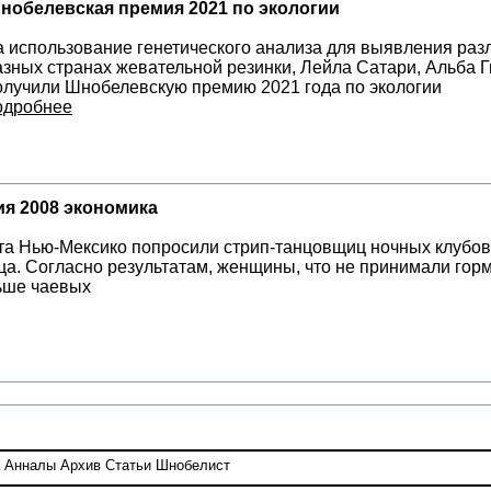
нобелевская премия 2021 по экологии
а использование генетического анализа для выявления ра
азных странах жевательной резинки, Лейла Сатари, Альба 
олучили Шнобелевскую премию 2021 года по экологии
одробнее
я 2008 экономика
та Нью-Мексико попросили стрип-танцовщиц ночных клубов 
а. Согласно результатам, женщины, что не принимали гор
ьше чаевых
Анналы
Архив
Статьи
Шнобелист