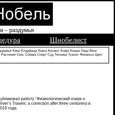
м – раздумья
цедура
Шнобелист
доровье
Кино
Кладбище
Книга
Космос
Кофе
Кошка
Лицо
Мозг
Растения
Секс
Собака
Спорт
Суд
Техника
Туалет
Финансы
Цвет
 опубликовал работу "Физиологический очерк о
’s Travels: a correction after three centuries) в
019 года.