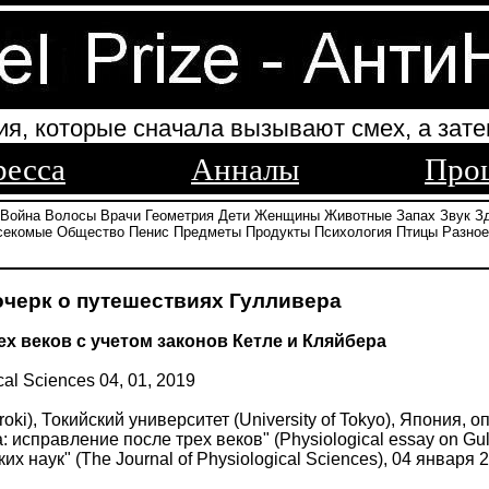
ия, которые сначала вызывают смех, а зате
ресса
Анналы
Про
Война
Волосы
Врачи
Геометрия
Дети
Женщины
Животные
Запах
Звук
З
секомые
Общество
Пенис
Предметы
Продукты
Психология
Птицы
Разное
черк о путешествиях Гулливера
х веков с учетом законов Кетле и Кляйбера
cal Sciences 04, 01, 2019
oki), Токийский университет (University of Tokyo), Япония,
справление после трех веков" (Physiological essay on Gulliver
 наук" (The Journal of Physiological Sciences), 04 января 2