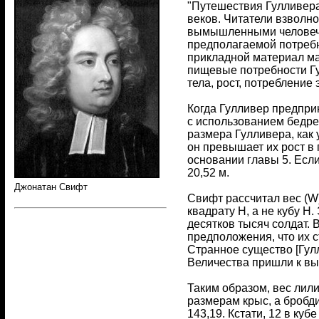
"Путешествия Гулливера
веков. Читатели взволн
вымышленными человечес
предполагаемой потребн
прикладной материал м
пищевые потребности Гу
тела, рост, потребление 
Когда Гулливер предпри
с использованием бедрен
размера Гулливера, как 
он превышает их рост в 
основании главы 5. Если
20,52 м.
Джонатан Свифт
Свифт рассчитал вес (W)
квадрату H, а не кубу H
десятков тысяч солдат. 
предположения, что их с
Странное существо [Гулл
Величества пришли к выв
Таким образом, вес лили
размерам крыс, а бробд
143,19. Кстати, 12 в ку