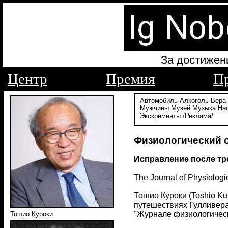
За достижен
Центр
Премия
П
Автомобиль
Алкоголь
Вера
Мужчины
Музей
Музыка
На
Экскременты
/Реклама/
Физиологический о
Исправление после тре
The Journal of Physiologi
Тошио Куроки (Toshio Kur
путешествиях Гулливера: и
"Журнале физиологических
Тошио Куроки