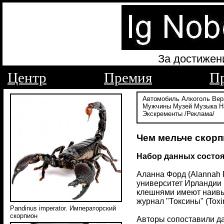
За достижен
Центр
Премия
П
Автомобиль
Алкоголь
Вер
Мужчины
Музей
Музыка
Н
Экскременты
/Реклама/
Чем мельче скорпи
Набор данных состоя
Аланна Форд (Alannah 
университет Ирландии (
клешнями имеют наивысш
журнал "Токсины" (Toxin
Pandinus imperator. Императорский
скорпион
Авторы сопоставили да