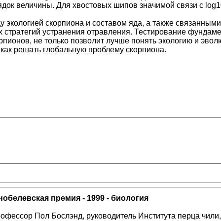
док величины. Для хвостовых шипов значимой связи с log1
 экологией скорпиона и составом яда, а также связанными
х стратегий устранения отравления. Тестирование фундам
рпионов, не только позволит лучше понять экологию и эво
 как решать
глобальную проблему
скорпиона.
обелевская премия - 1999 - биология
офессор Пол Бослэнд, руководитель Института перца чили