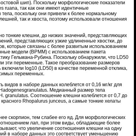
хвостовой шип). Поскольку морфологические показатели
es ruana, так как они имеют идентичные
тела, поскольку они привели к более нормальному
лешней, так и хвоста, поэтому использовали отношения
о тонкие клешни, до низких значений, представляющих
ачений, представляющих узкие удлиненные хвостки, до
ов, которые связаны с более развитым использованием
нные модели (BPMM) с использованием пакета
стику Гельмана-Рубина. Поскольку обнаружили, что LD50
и эти переменные. Такое преобразование размеров
 включили log10 (LD50) в качестве переменной отклика,
висимых переменных.
 видов в наборе данных колеблется от 0,16 мг/кг для
на Hadogenesgranulatus. Медианный размер тела
 H. granulatus. Соотношение клешни колеблется от 0,7 до
красного Rhopalurus junceus, а самые тонкие хелаты
нее скорпион, тем слабее его яд. Для морфологических
соотношением лап, при этом виды, обладающие более
азывают, что увеличение соотношения клешни на одну
ний в наборе данных это соответствует уменьшению