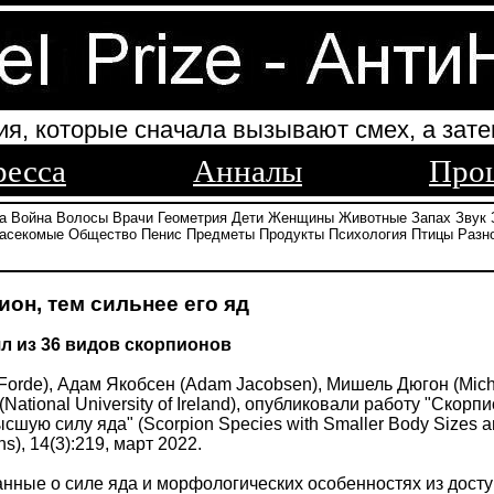
ия, которые сначала вызывают смех, а зате
ресса
Анналы
Про
а
Война
Волосы
Врачи
Геометрия
Дети
Женщины
Животные
Запах
Звук
асекомые
Общество
Пенис
Предметы
Продукты
Психология
Птицы
Разн
он, тем сильнее его яд
л из 36 видов скорпионов
Forde), Адам Якобсен (Adam Jacobsen), Мишель Дюгон (Mich
National University of Ireland), опубликовали работу "Ско
ую силу яда" (Scorpion Species with Smaller Body Sizes an
s), 14(3):219, март 2022.
нные о силе яда и морфологических особенностях из дост