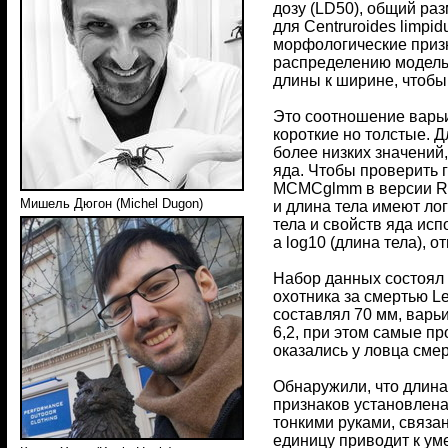
дозу (LD50), общий ра
для Centruroides limpi
морфологические призн
распределению модельн
длины к ширине, чтобы
Это соотношение варьи
короткие но толстые. 
более низких значений
яда. Чтобы проверить 
MCMCglmm в версии R 4
Мишель Дюгон (Michel Dugon)
и длина тела имеют л
тела и свойств яда исп
а log10 (длина тела),
Набор данных состоял и
охотника за смертью Le
составлял 70 мм, варьи
6,2, при этом самые п
оказались у ловца смерт
Обнаружили, что длина
признаков установлена
тонкими руками, связа
единицу приводит к ум