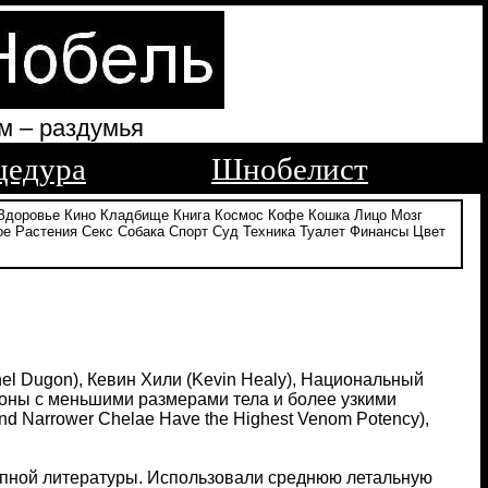
м – раздумья
цедура
Шнобелист
Здоровье
Кино
Кладбище
Книга
Космос
Кофе
Кошка
Лицо
Мозг
ое
Растения
Секс
Собака
Спорт
Суд
Техника
Туалет
Финансы
Цвет
el Dugon), Кевин Хили (Kevin Healy), Национальный
рпионы с меньшими размерами тела и более узкими
d Narrower Chelae Have the Highest Venom Potency),
упной литературы. Использовали среднюю летальную