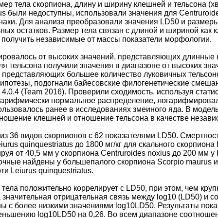
змер тела скорпиона, длину и ширину клешней и тельсона (
dus были недоступны, использовали значения для Centruroid
аки. Для анализа преобразовали значения LD50 и размеры 
ых остатков. Размер тела связан с длиной и шириной как к
 получить независимые от массы показатели морфологии.
ровалось от высоких значений, представляющих длинные н
Для тельсона получили значения в диапазоне от высоких зн
, представляющих большее количество луковичных тельсон
гипотезы, подогнали байесовские филогенетические смеша
.0.4 (Team 2016). Проверили сходимость, используя стати
огарифмически нормальное распределение, логарифмировал
ользовалось ранее в исследованиях змеиного яда. В модель
 отношение клешней и отношение тельсона в качестве неза
з 36 видов скорпионов с 62 показателями LD50. Смертность
iurus quinquestriatus до 1800 мг/кг для скального скорпио
руя от 40,5 мм у скорпиона Centruroides noxius до 200 мм у
рочные найдены у большепалого скорпиона Scorpio maurus и 
и Leiurus quinquestriatus.
 тела положительно коррелирует с LD50, при этом, чем круп
 значительная отрицательная связь между log10 (LD50) и 
ны с более низкими значениями log10LD50. Результаты пок
еньшению log10LD50 на 0,26. Во всем диапазоне соотноше