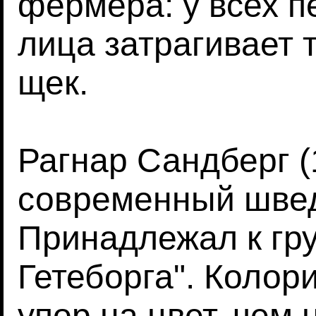
фермера: у всех п
лица затрагивает 
щек.
Рагнар Сандберг (
современный швед
Принадлежал к гру
Гетеборга". Колор
упор на цвет, чем