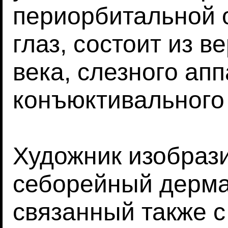
периорбитальной о
глаз, состоит из в
века, слезного ап
конъюктивального
Художник изобраз
себорейный дерма
связанный также с