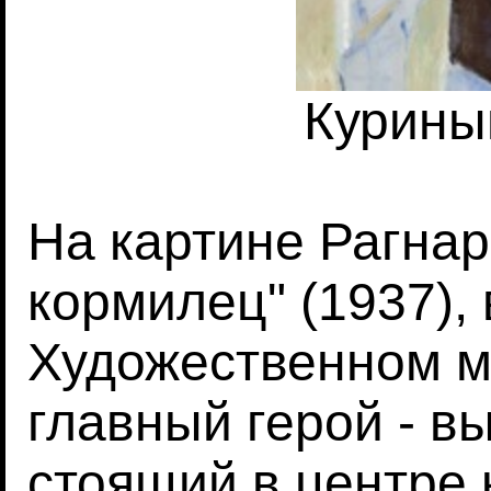
Курины
На картине Рагна
кормилец" (1937),
Художественном му
главный герой - в
стоящий в центре