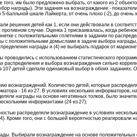
 того, им было предложено выбрать, от какого из 2 объект
ыбор награды). Эти задания на вознаграждение - показатели
 5-балльной шкале Лайкерта, от очень плохо (-2), до очень 
али решения детей как 1, если они действовали в соответс
в противном случае. Оценка 1 присваивалась, когда ребено
нетке с положительными сплетнями в задании по распредел
лы с положительными домыслами в задаче выбора награды, 
спределения награды и (4) не выбирать подарок от марион
ы проводились с использованием статистического программ
чах распределения и выбора вознаграждения сильно коррели
з 107 детей сделали одинаковый выбор в обоих заданиях. Од
ию вознаграждений. Количество детей, которые распредел
матора - 16 из 27. В условиях нескольких информаторов, н
деляли награды на основе негативных толков, было значит
с несколькими информантами (24 из 27).
ностью распределяли вознаграждение в условиях нескольк
4). Кроме того, они с большей вероятностью реагировали н
ады. Выбирали вознаграждение на основе положительных сп