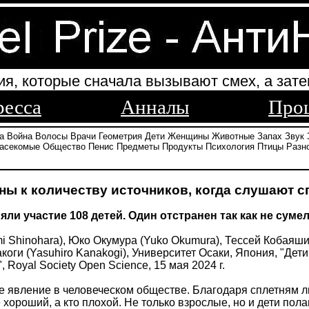
ия, которые сначала вызывают смех, а зате
ресса
Анналы
Про
а
Война
Волосы
Врачи
Геометрия
Дети
Женщины
Животные
Запах
Звук
асекомые
Общество
Пенис
Предметы
Продукты
Психология
Птицы
Разн
ны к количеству источников, когда слушают с
ли участие 108 детей. Один отстранен так как не суме
 Shinohara), Юко Окумура (Yuko Okumura), Тессей Кобаяши
коги (Yasuhiro Kanakogi), Университет Осаки, Япония, "Дети
 Royal Society Open Science, 15 мая 2024 г.
е явление в человеческом обществе. Благодаря сплетням 
 хороший, а кто плохой. Не только взрослые, но и дети пола