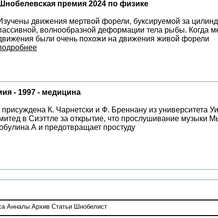
Шнобелевская премия 2024 по физике
Изучены движения мертвой форели, буксируемой за цилинд
пассивной, волнообразной деформации тела рыбы. Когда ме
движения были очень похожи на движения живой форели
подробнее
я - 1997 - медицина
присуждена К. Чарнетски и Ф. Бреннану из университета Уи
итед в Сиэттле за открытие, что прослушивание музыки М
обулина А и предотвращает простуду
са
Анналы
Архив
Статьи
Шнобелист