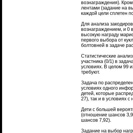
вознаграждения). Кроме
лентами (задание на в
каждой цели сплетен по
Для анализа закодиров
вознаграждением, и 0 
высокую награду марио
первого выбора от кук
болтовней в задаче ра
Статистические анализ
участника (0/1) в зада
условиях. В целом 99 и
требуют.
Задача по распределен
условиях одного инфор
детей, которые распре
27), так и в условиях 
Дети с большей вероят
(отношение шансов 3,9
шансов 7,92).
Задание на выбор нагр