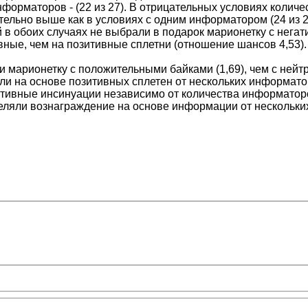
нформаторов - (22 из 27). В отрицательных условиях колич
тельно выше как в условиях с одним информатором (24 из 27
й в обоих случаях не выбрали в подарок марионетку с нег
вные, чем на позитивные сплетни (отношение шансов 4,53).
марионетку с положительными байками (1,69), чем с нейтрал
и на основе позитивных сплетен от нескольких информато
ативные инсинуации независимо от количества информатор
ляли вознаграждение на основе информации от нескольких 