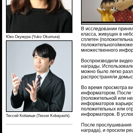
В исследовании приняли
класса, живущих в неб
Юко Окумура (Yuko Okumura)
сплетен (положительна
положительного/множес
множественного инфор
Воспроизводили видео 
награды. Использовали 
можно было легко разл
распространяли домысл
Во время просмотра ви
информатором. После т
(положительной или не
информаторов варьиров
положительных или отр
информаторов. В услов
Тессей Кобаяши (Tessei Kobayashi)
После прослушивания (
награда), и просили р