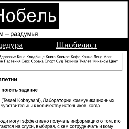
м – раздумья
цедура
Шнобелист
Здоровье
Кино
Кладбище
Книга
Космос
Кофе
Кошка
Лицо
Мозг
ое
Растения
Секс
Собака
Спорт
Суд
Техника
Туалет
Финансы
Цвет
плетни
л понять задание
 (Tessei Kobayashi), Лаборатории коммуникационных
 чувствительны к количеству источников, когда
люди могут эффективно получать информацию о том, кто
гаются на слухи, выбирая, с кем сотрудничать и кому