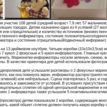
 участие 108 детей (средний возраст 7,9 лет, 57 мальчико
ольших городах. Детям назначено одно из 4 условий (27 ма
я или отрицательная) и количеству источников (множеств
твенного информатора, состояние положительного/одиноч
матора и состояние отрицательный/одиночный информант.
на 13-дюймовом ноутбуке. Четыре коробки (10х10х3,5см) и
7 кукол: 2 фокусные и 5 кукол-информаторов. Главные кукл
ичить. Марионетки-информаторы носили зеленую, синюю, ж
ы. В качестве ориентира для детей использовали фотограф
деороликов дети услышали разговоры о 2 фокусных марион
ого, как она покинула экран, информатор распространял 
гативной) или нейтральные. Сцена повторялась 5 раз, и с
алось в зависимости от условий. В условиях присутствия
ицательных сплетен об одной центральной марионетке и ней
иях 1 информатора также услышали 5 позитивных/негативн
просмотра) детям показывали 2 коробки, содержащие много 
ешить, какой объект сплетни должен получить какую коробку