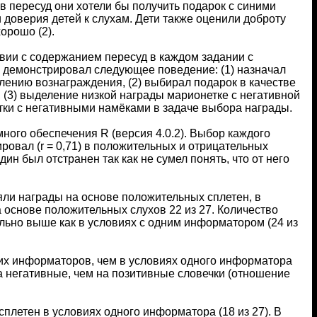
ов пересуд они хотели бы получить подарок с синими
 доверия детей к слухам. Дети также оценили доброту
хорошо (2).
твии с содержанием пересуд в каждом задании с
к демонстрировал следующее поведение: (1) назначал
ению вознаграждения, (2) выбирал подарок в качестве
(3) выделение низкой награды марионетке с негативной
етки с негативными намёками в задаче выбора награды.
ного обеспечения R (версия 4.0.2). Выбор каждого
ровал (r = 0,71) в положительных и отрицательных
ин был отстранен так как не сумел понять, что от него
яли награды на основе положительных сплетен, в
а основе положительных слухов 22 из 27. Количество
ельно выше как в условиях с одним информатором (24 из
их информаторов, чем в условиях одного информатора
а негативные, чем на позитивные словечки (отношение
летен в условиях одного информатора (18 из 27). В