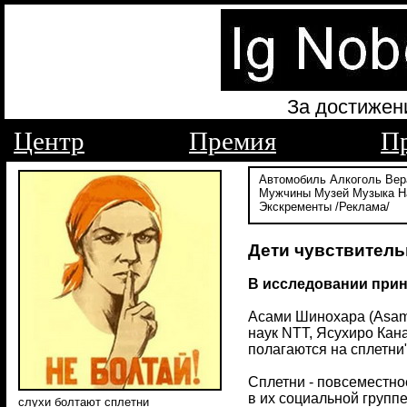
За достижен
Центр
Премия
П
Автомобиль
Алкоголь
Вер
Мужчины
Музей
Музыка
Н
Экскременты
/Реклама/
Дети чувствитель
В исследовании приня
Асами Шинохара (Asami
наук NTT, Ясухиро Кана
полагаются на сплетни",
Сплетни - повсеместно
в их социальной группе
слухи болтают сплетни