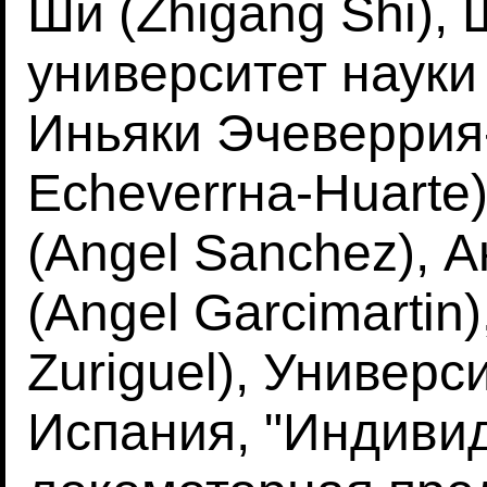
Ши (Zhigang Shi),
университет науки 
Иньяки Эчеверрия-
Echeverrнa-Huarte
(Angel Sanchez), 
(Angel Garcimartin)
Zuriguel), Универс
Испания, "Индиви