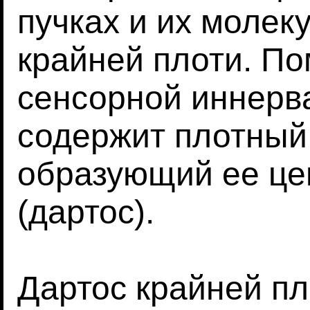
пучках и их молек
крайней плоти. По
сенсорной иннерва
содержит плотный
образующий ее це
(дартос).
Дартос крайней п