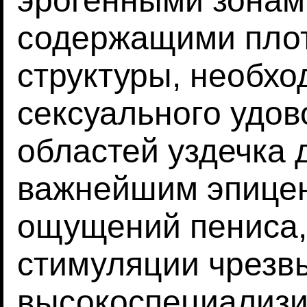
эрогенными зонам
содержащими пло
структуры, необх
сексуального удов
областей уздечка 
важнейшим эпицен
ощущений пениса,
стимуляции чрезв
высокоспециализ