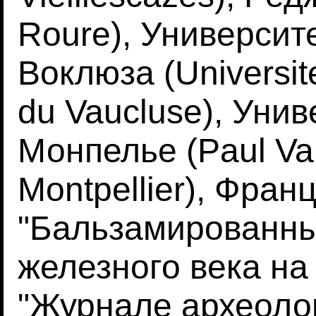
Roure), Университ
Воклюза (Universit
du Vaucluse), Уни
Монпелье (Paul Vale
Montpellier), Фран
"Бальзамированны
железного века на
"Журнале археолог