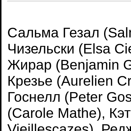
Сальма Гезал (Sal
Чизельски (Elsa Ci
Жирар (Benjamin G
Крезье (Aurelien C
Госнелл (Peter Gos
(Carole Mathe), Кэ
Vieillescazes), Ре