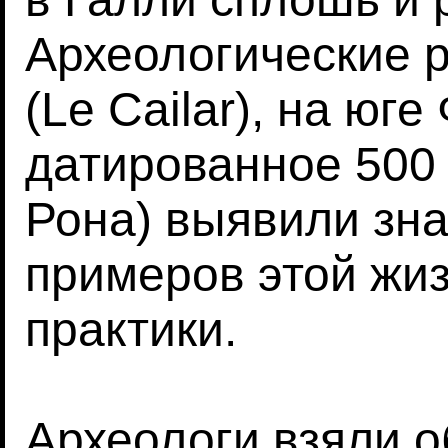
Археологические р
(Le Cailar), на юг
датированное 500 г
Рона) выявили зн
примеров этой ж
практики.
Археологи взяли о