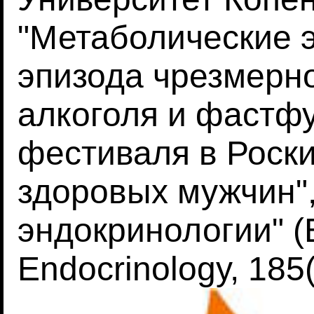
"Метаболические 
эпизода чрезмерн
алкоголя и фастф
фестиваля в Роск
здоровых мужчин"
эндокринологии" (E
Endocrinology, 185