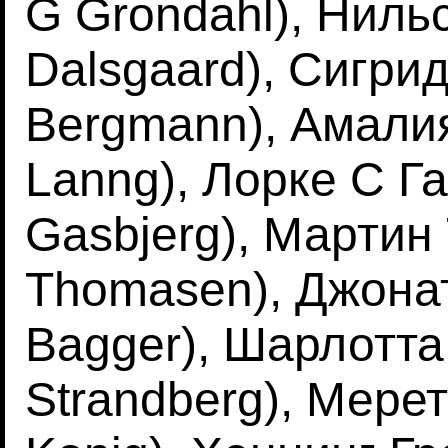
G Grondahl), Нильс
Dalsgaard), Сигрид
Bergmann), Амалия
Lanng), Лорке С Га
Gasbjerg), Мартин 
Thomasen), Джонат
Bagger), Шарлотта
Strandberg), Мерет