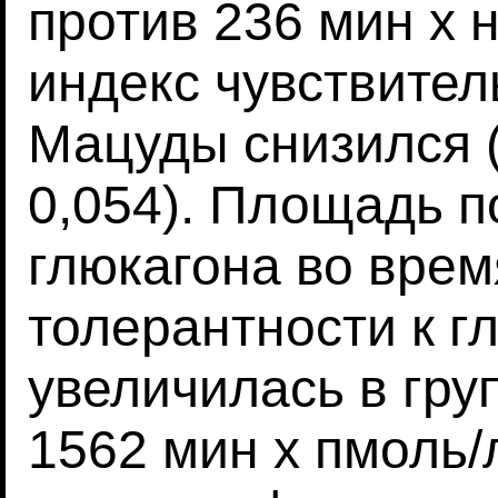
против 236 мин х н
индекс чувствител
Мацуды снизился (6
0,054). Площадь п
глюкагона во врем
толерантности к г
увеличилась в гру
1562 мин х пмоль/л