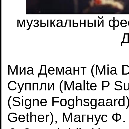
музыкальный фес
Д
Миа Демант (Mia D
Суппли (Malte P Su
(Signe Foghsgaard)
Gether), Магнус Ф.