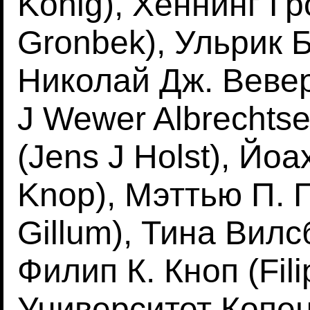
Konig), Хеннинг Г
Gronbek), Ульрик Б
Николай Дж. Вевер
J Wewer Albrechtse
(Jens J Holst), Йо
Knop), Мэттью П. 
Gillum), Тина Вилсб
Филип К. Кноп (Fili
Университет Копен