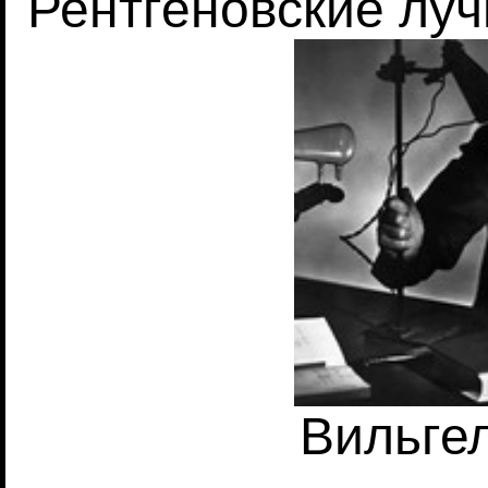
Рентгеновские луч
Вильге