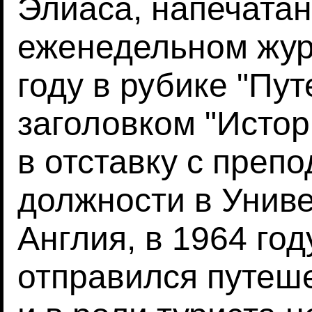
Элиаса, напечата
еженедельном журн
году в рубике "Пу
заголовком "Истор
в отставку с преп
должности в Униве
Англия, в 1964 го
отправился путеше