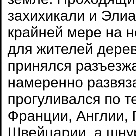
захихикали и Элиа
крайней мере на н
для жителей дере
принялся разъезжа
намеренно развяз
прогуливался по т
Франции, Англии, 
Швейцарии, а шну