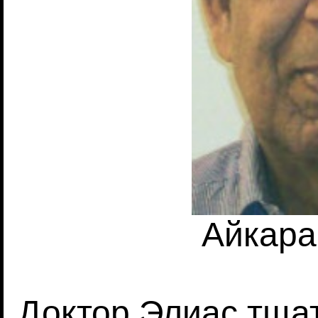
Айкара
Доктор Элиас тща