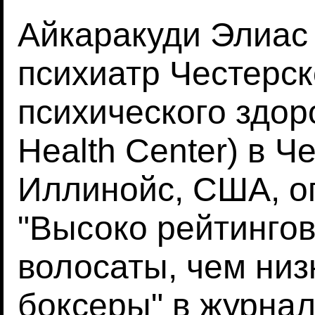
Айкаракуди Элиас (
психиатр Честерск
психического здор
Health Center) в Ч
Иллинойс, США, о
"Высоко рейтинго
волосаты, чем низ
боксеры" в журнал