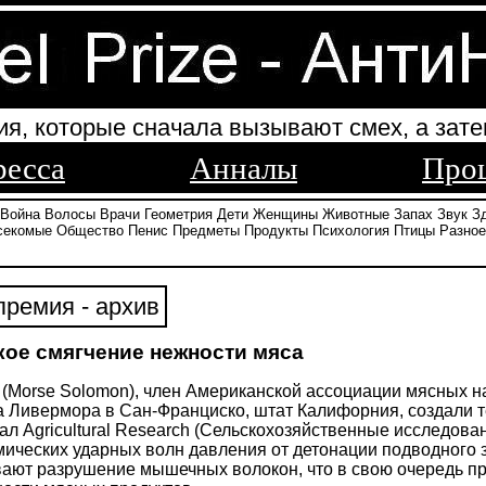
ия, которые сначала вызывают смех, а зате
ресса
Анналы
Про
Война
Волосы
Врачи
Геометрия
Дети
Женщины
Животные
Запах
Звук
З
секомые
Общество
Пенис
Предметы
Продукты
Психология
Птицы
Разное
ремия - архив
ое смягчение нежности мяса
(Morse Solomon), член Американской ассоциации мясных на
 Ливермора в Сан-Франциско, штат Калифорния, создали т
нал Agricultural Research (Сельскохозяйственные исследован
ических ударных волн давления от детонации подводного 
ают разрушение мышечных волокон, что в свою очередь п