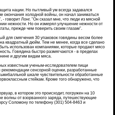
защита нации. Но пытливый ум всегда задавался
е окончания холодной войны, он начал заниматься
- говорит Лонг. "Он сказал мне, что люди из мясной
нии нежности. Но он измерял улучшение нежности от
таты, прежде чем поверить своим глазам".
ный для смягчения 30 упаковок говядины весом более
на квадратный дюйм. Тем не менее, когда все сделано
 быть использован компаниями, которые продают мясо
ость. Говядина быстро размягчаются - в пределах
анине и другим видам мяса.
нных известным ученым-исследователем пищи
уя рекомендации сенсорной оценки, разработанные
осьмибалльной шкале чувствительности обработанные
ервоклассным стейкам. Кроме того обнаружено, что
рвуар, в котором это происходит, погружен на 10
ные волны от взорванного заряда, путешествующие
рсу Соломону по телефону (301) 504-8463 и