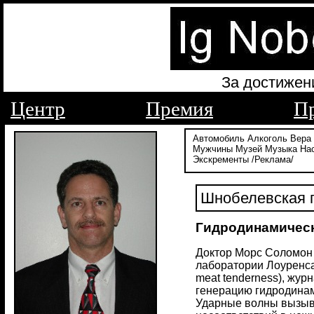
За достижен
Центр
Премия
П
Автомобиль
Алкоголь
Вера
Мужчины
Музей
Музыка
На
Экскременты
/Реклама/
Шнобелевская п
Гидродинамическ
Доктор Морс Соломон 
лаборатории Лоуренса
meat tenderness), жур
генерацию гидродинам
Ударные волны вызыв