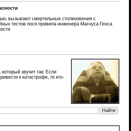
асности
тью, вызывают смертельные столкновения с
йных тестов лося привела инженера Магнуса Генса
ности
который звучит так: Если
ривести к катастрофе, то кто-