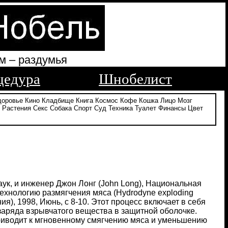
м – раздумья
цедура
Шнобелист
доровье
Кино
Кладбище
Книга
Космос
Кофе
Кошка
Лицо
Мозг
Растения
Секс
Собака
Спорт
Суд
Техника
Туалет
Финансы
Цвет
ук, и инженер Джон Лонг (John Long), Национальная
ехнологию размягчения мяса (Hydrodyne exploding
ия), 1998, Июнь, с 8-10. Этот процесс включает в себя
заряда взрывчатого вещества в защитной оболочке.
риводит к мгновенному смягчению мяса и уменьшению