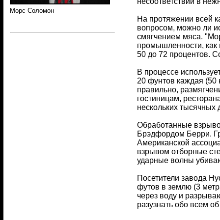
несоответствий в неж
Морс Соломон
На протяжении всей к
вопросом, можно ли и
смягчением мяса. "Мор
промышленности, как 
50 до 72 процентов. 
В процессе используе
20 фунтов каждая (50 
правильно, размягчен
гостиницам, ресторан
нескольких тысячных д
Обработанные взрыво
Брэдфордом Берри. Гр
Американской ассоциа
взрывом отборные сте
ударные волны убиваю
Посетители завода Hyd
футов в землю (3 мет
через воду и разрыва
разузнать обо всем об