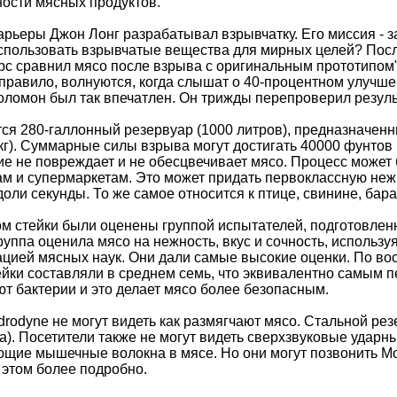
ности мясных продуктов.
арьеры Джон Лонг разрабатывал взрывчатку. Его миссия - 
спользовать взрывчатые вещества для мирных целей? Посл
с сравнил мясо после взрыва с оригинальным прототипом", 
правило, волнуются, когда слышат о 40-процентном улучше
Соломон был так впечатлен. Он трижды перепроверил резуль
тся 280-галлонный резервуар (1000 литров), предназначен
кг). Суммарные силы взрыва могут достигать 40000 фунтов 
ие не повреждает и не обесцвечивает мясо. Процесс может
ам и супермаркетам. Это может придать первоклассную нежн
оли секунды. То же самое относится к птице, свинине, бар
м стейки были оценены группой испытателей, подготовле
уппа оценила мясо на нежность, вкус и сочность, использ
цией мясных наук. Они дали самые высокие оценки. По в
йки составляли в среднем семь, что эквивалентно самым п
т бактерии и это делает мясо более безопасным.
rodyne не могут видеть как размягчают мясо. Стальной резе
ра). Посетители также не могут видеть сверхзвуковые удар
ющие мышечные волокна в мясе. Но они могут позвонить Мо
 этом более подробно.