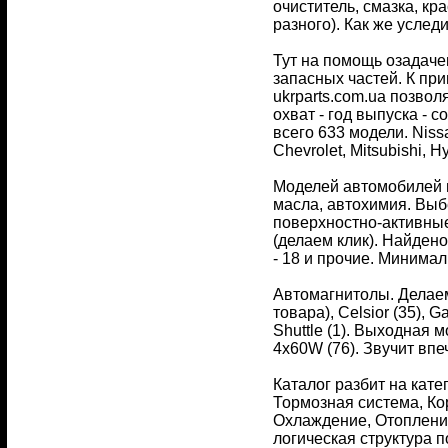
очиститель, смазка, кр
разного). Как же усле
Тут на помощь озадаче
запасных частей. К пр
ukrparts.com.ua позво
охват - год выпуска - с
всего 633 модели. Niss
Chevrolet, Mitsubishi, 
Моделей автомобилей м
масла, автохимия. Выб
поверхностно-активные
(делаем клик). Найдено
- 18 и прочие. Минималь
Автомагнитолы. Делаем
товара), Celsior (35), G
Shuttle (1). Выходная м
4х60W (76). Звучит вп
Каталог разбит на кате
Тормозная система, Ко
Охлаждение, Отоплени
логическая структура 