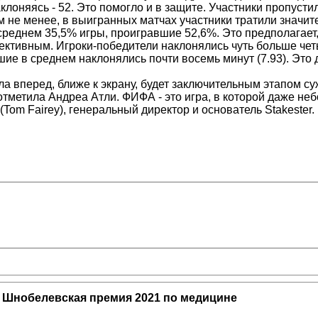
аклоняясь - 52. Это помогло и в защите. Участники пропуст
Тем не менее, в выигранных матчах участники тратили знач
среднем 35,5% игры, проигравшие 52,6%. Это предполагает,
ктивным. Игроки-победители наклонялись чуть больше четыр
шие в среднем наклонялись почти восемь минут (7.93). Это д
а вперед, ближе к экрану, будет заключительным этапом с
 отметила Андреа Атли. ФИФА - это игра, в которой даже н
Tom Fairey), генеральный директор и основатель Stakester.
Шнобелевская премия 2021 по медицине