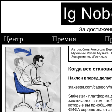
За достижен
Центр
Премия
П
Автомобиль
Алкоголь
Вер
Мужчины
Музей
Музыка
Н
Экскременты
/Реклама/
Когда все станов
Наклон вперед делае
stakester.com/category
Stakester - платформа 
заключается в том, что
которые вы приобщили 
ФИФА хорошо знают это