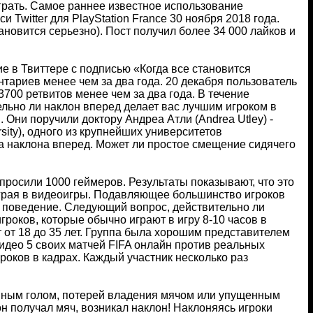
играть. Самое раннее известное использование
Twitter для PlayStation France 30 ноября 2018 года.
ановится серьезно). Пост получил более 34 000 лайков и
ие в Твиттере с подписью «Когда все становится
тариев менее чем за два года. 20 декабря пользователь
700 ретвитов менее чем за два года. В течение
льно ли наклон вперед делает вас лучшим игроком в
 Они поручили доктору Андреа Атли (Andrea Utley) -
sity), одного из крупнейших университетов
а наклона вперед. Может ли простое смещение сидячего
просили 1000 геймеров. Результаты показывают, что это
играя в видеоигры. Подавляющее большинство игроков
ое поведение. Следующий вопрос, действительно ли
игроков, которые обычно играют в игру 8-10 часов в
т от 18 до 35 лет. Группа была хорошим представителем
видео 5 своих матчей FIFA онлайн против реальных
оков в кадрах. Каждый участник несколько раз
ным голом, потерей владения мячом или упущенным
н получал мяч, возникал наклон! Наклоняясь игроки