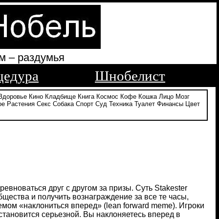
м – раздумья
цедура
Шнобелист
Здоровье
Кино
Кладбище
Книга
Космос
Кофе
Кошка
Лицо
Мозг
ое
Растения
Секс
Собака
Спорт
Суд
Техника
Туалет
Финансы
Цвет
евноваться друг с другом за призы. Суть Stakester
бщества и получить вознаграждение за все те часы,
ом «наклониться вперед» (lean forward meme). Игроки
становится серьезной. Вы наклоняетесь вперед в