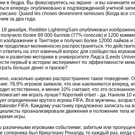
ями в бедра. Вы фокусируетесь на экране - и вы начинаете 
ся вперед» опубликовано в подтвержденной учетной записи 
сано: Quand les choses deviennent serieuses (Когда все ст
чем за два года.
 18 декабря, Redditor LightningSam опубликовал изображен
получило более 69 000 баллов (77% голосов) и 1200 коммен
 изображение в Твиттере и получил более 12000 лайков и 3
м продолжал молниеносно распространяться. Но действите
ответить на этот извечный вопрос для сообщества игроков.
ю и развитию моторики в университете Лидса (Leeds Univer
ести первый в истории эксперимент по эффективности мем
рать больше денег и призов?
ено, насколько широко распространено такое поведение. О
ие: 76,9% игроков заявили, что они наклоняются вперед, 
ходит естественно, и менее 10% считают, что это осознанн
 помогает им играть лучше? Короткий ответ - да. Наняли 10 
ует определению крутого игрока FIFA. Все мужчины, возрас
takester FIFA. Каждому участнику предложено записать на 
циалисты проанализировали движения и положение тела игр
время игры.
 различными игровыми событиями: забитым или пропущен
е соперника был Криштиану Роналду, то каждый раз, когда о