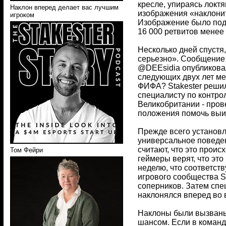
кресле, упираясь локт
Наклон вперед делает вас лучшим
изображения «наклонить
игроком
Изображение было подпи
16 000 ретвитов менее 
Несколько дней спустя,
серьезно». Сообщение 
@DEEsidia опубликовал
следующих двух лет ме
ФИФА? Stakester решил 
специалисту по контрол
Великобритании - пров
положения помочь выиг
Прежде всего установл
универсальное поведен
считают, что это проис
Том Фейри
геймеры верят, что это
неделю, что соответств
игрового сообщества S
соперников. Затем спе
наклонялся вперед во 
Наклоны были вызваны
шансом. Если в команд