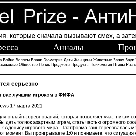
ия, которые сначала вызывают смех, а зате
ресса
Анналы
Про
а
Война
Волосы
Врачи
Геометрия
Дети
Женщины
Животные
Запах
Звук
асекомые
Общество
Пенис
Предметы
Продукты
Психология
Птицы
Разн
ится серьезно
т вас лучшим игроком в ФИФА
/news 17 марта 2021
для онлайн-соревнований, которая позволяет участникам сор
бы дать толчок азартным играм, стать частью огромного соо
к Адонису игрового мира. Платформа заинтересовалась мем
т момент. Вы проигрываете 1:0 и понимаете, что ситуация 