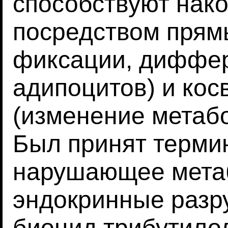
способствуют нак
посредством прям
фиксации, диффер
адипоцитов) и ко
(изменение метабо
Был принят терми
нарушающее мета
эндокринные разру
биоцид трибутило