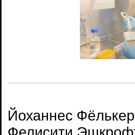
Йоханнес Фёлькер 
Фелисити Эшкрофт (