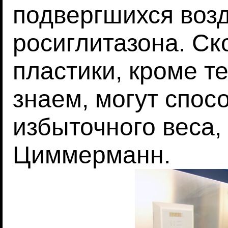
подвергшихся воз
росиглитазона. Ск
пластики, кроме т
знаем, могут спос
избыточного веса,
Циммерманн.