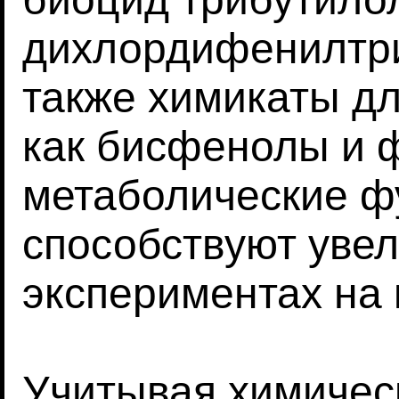
дихлордифенилтри
также химикаты дл
как бисфенолы и 
метаболические ф
способствуют уве
экспериментах на 
Учитывая химичес