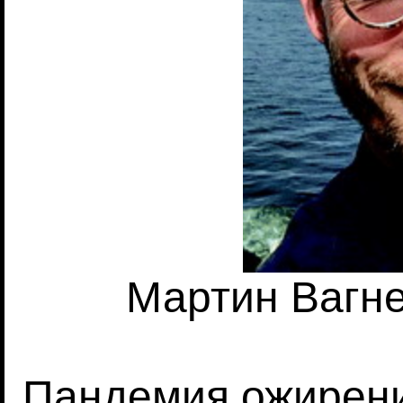
Мартин Вагне
Пандемия ожирени