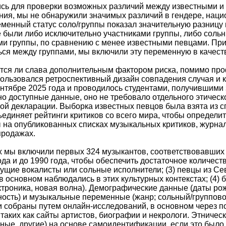
сь для проверки возможных различий между известными и 
ия, мы не обнаружили значимых различий в гендере, нацио
менный статус соло/группы показал значительную разницу
 были либо исключительно участниками группы, либо соль
ми группы, по сравнению с менее известными певцами. Пр
ься между группами, мы включили эту переменную в качест
тся ли слава дополнительным фактором риска, помимо проф
ользовался ретроспективный дизайн совпадения случая и 
сентябре 2025 года и проводилось студентами, получившими
о доступные данные, оно не требовало отдельного этическ
й декларации. Выборка известных певцов была взята из списк
ъединяет рейтинги критиков со всего мира, чтобы определи
 на опубликованных списках музыкальных критиков, журна
продажах.
 мы включили первых 324 музыкантов, соответствовавших 
да и до 1990 года, чтобы обеспечить достаточное количеств
ущие вокалисты или сольные исполнители; (3) певцы из С
основном наблюдались в этих культурных контекстах; (4)
ектроника, новая волна). Демографические данные (даты ро
ость) и музыкальные переменные (жанр; сольный/группово
и собраны путем онлайн-исследований, в основном через п
 таких как сайты артистов, биографии и некрологи. Этниче
ные, другие) на основе самоидентификации, если это был