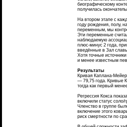
биографическому конте
получилась окончатель
На втором этапе с каж
году рождения, полу, 
переменным, мы контр
Эти переменные счита
наблюдаемую ассоциаци
плюс-минус 2 года, при
введённые в Зал славы
Хотя точные источники
и менее известным пев
Результаты
Кривая Каплана-Мейера
— 79,75 года. Кривые 
тогда как первый менее
Регрессия Кокса показ
включили статус соло/
Членство в группе был
включение этого ковар
риск смертности по ср
В общей сложности заф