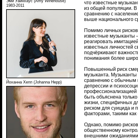
Эми Уайнхаус (Amy Winehouse)
что известные музыка
1983-2011
из общей популяции. В
сравнению с население
выше национального с
Помимо личных рисков,
известные музыканты 
реагировать имитацией
известных личностей с
подчёркивают важность
понимания более широ
Повышенный риск смер
музыканта. Музыканты 
сравнению с обычным 
Йоханна Хепп (Johanna Hepp)
депрессии и психосоци
профессионализацией м
быть объяснена только
жизни, специфичных дл
риском для суицида и 
факторами, такими как
Однако, помимо рисков
общественному контро
внешними ожиданиями. 