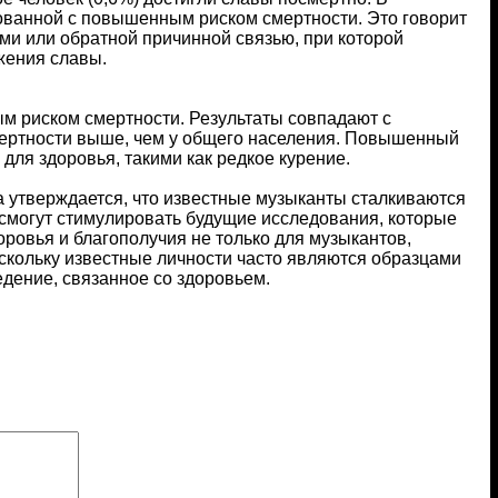
ованной с повышенным риском смертности. Это говорит
ми или обратной причинной связью, при которой
жения славы.
м риском смертности. Результаты совпадают с
мертности выше, чем у общего населения. Повышенный
для здоровья, такими как редкое курение.
а утверждается, что известные музыканты сталкиваются
 смогут стимулировать будущие исследования, которые
ровья и благополучия не только для музыкантов,
скольку известные личности часто являются образцами
ение, связанное со здоровьем.