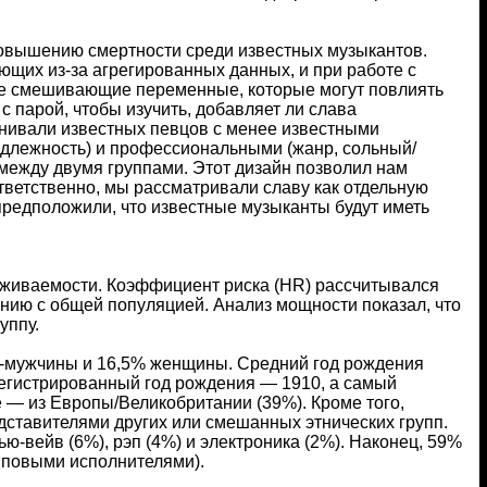
повышению смертности среди известных музыкантов.
ющих из-за агрегированных данных, и при работе с
е смешивающие переменные, которые могут повлиять
 парой, чтобы изучить, добавляет ли слава
внивали известных певцов с менее известными
адлежность) и профессиональными (жанр, сольный/
между двумя группами. Этот дизайн позволил нам
ветственно, мы рассматривали славу как отдельную
 предположили, что известные музыканты будут иметь
ыживаемости. Коэффициент риска (HR) рассчитывался
ению с общей популяцией. Анализ мощности показал, что
уппу.
5% -мужчины и 16,5% женщины. Средний год рождения
арегистрированный год рождения — 1910, а самый
 — из Европы/Великобритании (39%). Кроме того,
ставителями других или смешанных этнических групп.
ю-вейв (6%), рэп (4%) и электроника (2%). Наконец, 59%
пповыми исполнителями).