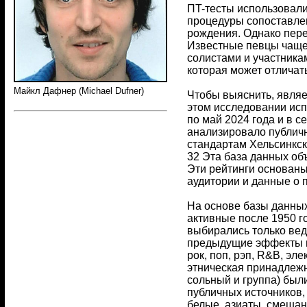
ПT-тесты использовали
процедуры сопоставлен
рождения. Однако пере
Известные певцы чаще
солистами и участника
которая может отличат
Майкл Дафнер (Michael Dufner)
Чтобы выяснить, являе
этом исследовании исп
по май 2024 года и в 
анализировало публичн
стандартам Хельсинкско
32 Эта база данных об
Эти рейтинги основаны
аудитории и данные о 
На основе базы данных
активные после 1950 го
выбирались только вед
предыдущие эффекты в 
рок, поп, рэп, R&B, эл
этническая принадлежн
сольный и группа) был
публичных источников,
белые, азиаты, смешан