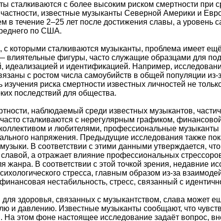
нты сталкиваются с более высоким риском смертности при
 частности, известные музыканты Северной Америки и Евро
м в течение 2–25 лет после достижения славы, а уровень с
реднего по США.
 с которыми сталкиваются музыканты, проблема имеет ещё
— влиятельные фигуры, часто служащие образцами для под
, идеализацией и идентификацией. Например, исследовани
вязаны с ростом числа самоубийств в общей популяции из-
 изучения риска смертности известных личностей не тольк
ких последствий для общества.
тности, наблюдаемый среди известных музыкантов, части
часто сталкиваются с нерегулярным графиком, финансовой
коллективом и любителями, профессиональные музыканты 
ального напряжения. Предыдущие исследования также показ
узыки. В соответствии с этими данными утверждается, чт
 славой, а отражает влияние профессиональных стрессоров
я жанра. В соответствии с этой точкой зрения, недавние и
психологического стресса, главным образом из-за взаимод
 финансовая нестабильность, стресс, связанный с идентичн
 для здоровья, связанных с музыкантством, слава может е
лю и давлению. Известные музыканты сообщают, что чувст
На этом фоне настоящее исследование задаёт вопрос, вно