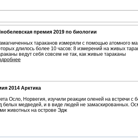
нобелевская премия 2019 по биологии
амагниченных тараканов измеряли с помощью атомного маг
оторых длилось более 10 часов: 8 измерений на живых тар
араканы ведут себя совсем не так, как живые тараканы
одробнее
ия 2014 Арктика
ета Осло, Норвегия, изучили реакции оленей на встречи с
д белых медведей, и в виде людей не замаскированных. О
ми животных на острове Эдж