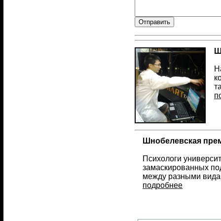
Ш
Н
к
т
п
Шнобелевская прем
Психологи университ
замаскированных по
между разными вида
подробнее