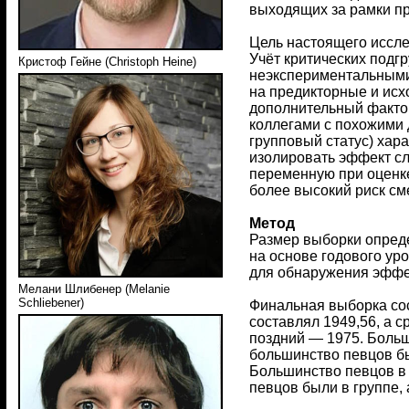
выходящих за рамки п
Цель настоящего иссле
Учёт критических подг
Кристоф Гейне (Christoph Heine)
неэкспериментальными
на предикторные и исх
дополнительный фактор
коллегами с похожими 
групповый статус) хар
изолировать эффект сл
переменную при оценке
более высокий риск см
Метод
Размер выборки опред
на основе годового ур
для обнаружения эффек
Мелани Шлибенер (Melanie
Schliebener)
Финальная выборка сос
составлял 1949,56, а 
поздний — 1975. Больш
большинство певцов бы
Большинство певцов в ж
певцов были в группе