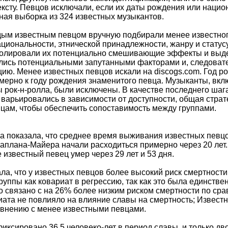
ксту. Певцов исключали, если их даты рождения или национ
ная выборка из 324 известных музыкантов.
дым известным певцом вручную подбирали менее известног
национальности, этнической принадлежности, жанру и стату
олировали их потенциально смешивающие эффекты и выдел
лись потенциальными запутанными факторами и, следовате
ю. Менее известных певцов искали на discogs.com. Год ро
мерно к году рождения знаменитого певца. Музыканты, включё
 рок-н-ролла, были исключены. В качестве последнего шаг
 варьировались в зависимости от доступности, общая страт
цам, чтобы обеспечить сопоставимость между группами.
 показала, что среднее время выживания известных певцов
Каплана-Майера начали расходиться примерно через 20 лет.
 известный певец умер через 29 лет и 53 дня.
ала, что у известных певцов более высокий риск смертнос
группы как ковариат в регрессию, так как это была единст
о связано с на 26% более низким риском смертности по ср
иата не повлияло на влияние славы на смертность; Извес
авнению с менее известными певцами.
иксировано 36,5 человеко-лет в период славы, и только дво