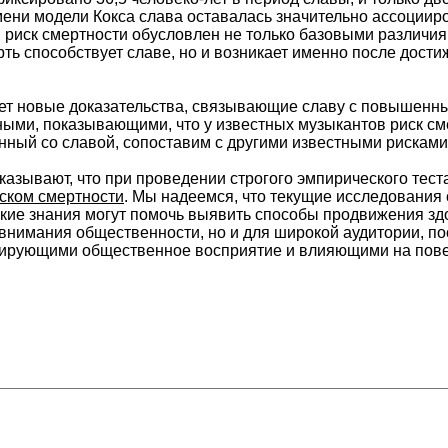
ени модели Кокса слава оставалась значительно ассоциир
 риск смертности обусловлен не только базовыми различия
ь способствует славе, но и возникает именно после дости
ет новые доказательства, связывающие славу с повышенны
ыми, показывающими, что у известных музыкантов риск с
нный со славой, сопоставим с другими известными рисками 
казывают, что при проведении строгого эмпирического тест
ском смертности
. Мы надеемся, что текущие исследования
акие знания могут помочь выявить способы продвижения здо
внимания общественности, но и для широкой аудитории, по
ирующими общественное восприятие и влияющими на повед