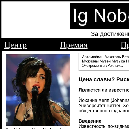
За достижен
Центр
Премия
П
Автомобиль
Алкоголь
Вер
Мужчины
Музей
Музыка
Н
Экскременты
/Реклама/
Цена славы? Риск
Является ли известн
Йоханна Хепп (Johanna 
Университет Виттен-Хе
общественного здравоох
Введение
Известность, по-видим