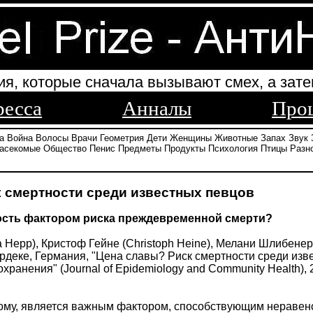
ия, которые сначала вызывают смех, а зате
ресса
Анналы
Про
а
Война
Волосы
Врачи
Геометрия
Дети
Женщины
Животные
Запах
Звук
асекомые
Общество
Пенис
Предметы
Продукты
Психология
Птицы
Разн
 смертности среди известных певцов
ость фактором риска преждевременной смерти?
Hepp), Кристоф Гейне (Christoph Heine), Мелани Шлибенер (
рдеке, Германия, "Цена славы? Риск смертности среди изв
ранения" (Journal of Epidemiology and Community Health), 
ому, является важным фактором, способствующим неравенс