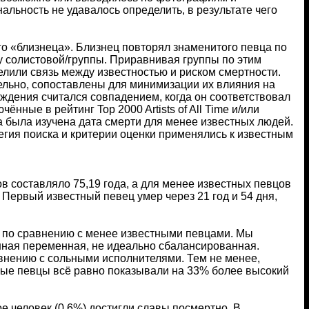
альность не удавалось определить, в результате чего
о «близнеца». Близнец повторял знаменитого певца по
су солистовой/группы. Приравнивая группы по этим
или связь между известностью и риском смертности.
льно, сопоставлены для минимизации их влияния на
ждения считался совпадением, когда он соответствовал
нные в рейтинг Top 2000 Artists of All Time и/или
а была изучена дата смерти для менее известных людей.
егия поиска и критерии оценки применялись к известным
 составляло 75,19 года, а для менее известных певцов
 Первый известный певец умер через 21 год и 54 дня,
ти по сравнению с менее известными певцами. Мы
венная переменная, не идеально сбалансированная.
авнению с сольными исполнителями. Тем не менее,
тные певцы всё равно показывали на 33% более высокий
е человек (0,6%) достигли славы посмертно. В