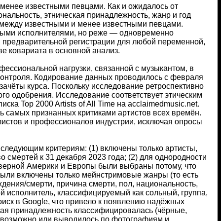
менее известными певцами. Как и ожидалось от
нальность, этническая принадлежность, жанр и год
 между известными и менее известными певцами.
ными исполнителями, но реже — одновременно
и предварительной регистрации для любой переменной,
ве ковариата в основной анализ.
ессиональной нагрузки, связанной с музыкантом, в
контроля. Кодирование данных проводилось с февраля
 зачёты курса. Поскольку исследование ретроспективно
ого одобрения. Исследование соответствует этическим
а Top 2000 Artists of All Time на acclaimedmusic.net.
ть самых признанных критиками артистов всех времён.
листов и профессионалов индустрии, исключая опросы
следующим критериям: (1) включены только артисты,
о смертей к 31 декабря 2023 года; (2) для однородности
еверной Америки и Европы были выбраны потому, что
 были включены только мейнстримовые жанры (то есть
ждения/смерти, причина смерти, пол, национальность,
й исполнитель, классифицируемый как сольный, группа,
оиск в Google, что привело к появлению надёжных
ская принадлежность классифицировалась (чёрные,
о возможно или выводилось по фотографиям и