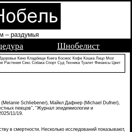
м – раздумья
цедура
Шнобелист
Здоровье
Кино
Кладбище
Книга
Космос
Кофе
Кошка
Лицо
Мозг
ое
Растения
Секс
Собака
Спорт
Суд
Техника
Туалет
Финансы
Цвет
Melanie Schliebener), Майкл Дафнер (Michael Dufner),
естных певцов", "Журнал эпидемиологии и
2025/11/19.
тву в смертности. Несколько исследований показывают,