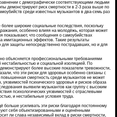
 сравнении с демографически соответствующими людьми
пы демонстрируют риск смертности в 2-3 раза выше по
амоубийств среди известных музыкантов в два-семь раз
 более широкие социальные последствия, поскольку
ражания, особенно влияя на молодёжь, которая может
я показывают, что сообщения о самоубийствах
за имитационных эффектов. Такие результаты
о для защиты непосредственно пострадавших, но и для
чно объясняется профессиональными требованиями
 нестабильностью и социальной изоляцией. По
демонстрируют более высокие показатели тревожности,
али, что эти риски для здоровья особенно связаны с
о повышенная смертность среди музыкантов не может
, уязвимостей психического здоровья и рисков образа
сследования выявили музыкантов как группу с высоким
ействия психологических уязвимостей с отраслевыми
остью, и нестабильные условия труда.
щё больше усиливать эти риски благодаря постоянному
вуют себя объектизированными и оценёнными
сит ли слава независимый вклад в риски смертности,