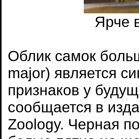
Ярче 
Облик самок больш
major) является с
признаков у будущ
сообщается в издан
Zoology. Черная по