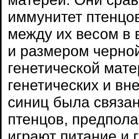
иммунитет птенцо
между их весом в 
и размером черной
генетической мате
генетических и вн
синиц была связан
птенцов, предпола
играют питание и г