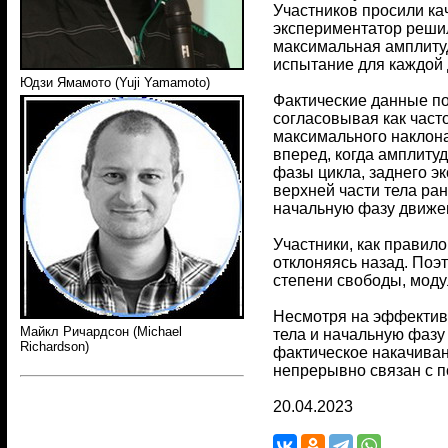
Участников просили кач
экспериментатор решил
максимальная амплитуд
испытание для каждой 
Юдзи Ямамото (Yuji Yamamoto)
Фактические данные по
согласовывая как часто
максимального наклона
вперед, когда амплиту
фазы цикла, заднего э
верхней части тела ран
начальную фазу движен
Участники, как правил
отклоняясь назад. Поэ
степени свободы, моду
Несмотря на эффективн
Майкл Ричардсон (Michael
тела и начальную фазу
Richardson)
фактическое накачиван
непрерывно связан с 
20.04.2023