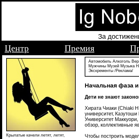
За достижен
Центр
Премия
П
Автомобиль
Алкоголь
Вер
Мужчины
Музей
Музыка
Н
Экскременты
/Реклама/
Начальная фаза и
Дети не знают закон
Хирата Чиаки (Chiaki H
университет, Казутоши 
Университет Маккуори,
обзор, коллективные яв
Крылатые качели летят, летят,
Чтобы построить модел