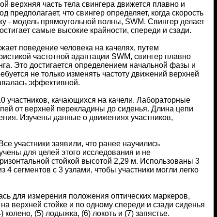
ой верхняя часть тела свингера движется плавно и
д предполагает, что свингер определяет, когда скорость
чку - модель прямоугольной волны, SWM. Свингер делает
остигает самые высокие крайности, спереди и сзади.
ажает поведение человека на качелях, путем
еристикой частотной адаптации SWM, свингер плавно
нга. Это достигается определением начальной фазы и
ребуется не только изменять частоту движений верхней
тавалась эффективной.
0 участников, качающихся на качели. Лабораторные
пей от верхней перекладины до сиденья. Длина цепи
ения. Изучены данные о движениях участников,
Все участники заявили, что ранее научились
учены для целей этого исследования и не
оризонтальной стойкой высотой 2,29 м. Использованы 3
из 4 сегментов с 3 узлами, чтобы участники могли легко
лась для измерения положения оптических маркеров,
 на верхней стойке и по одному спереди и сзади сиденья
 колено, (5) лодыжка, (6) локоть и (7) запястье.