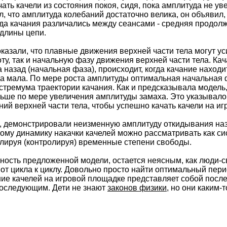
ать качели из состояния покоя, сидя, пока амплитуда не ув
, что амплитуда колебаний достаточно велика, он объявил,
а качания различались между сеансами - средняя продолж
длины цепи.
казали, что плавные движения верхней части тела могут у
ту, так и начальную фазу движения верхней части тела. Ка
 назад (начальная фаза), происходит, когда качание наход
да мала. По мере роста амплитуды оптимальная начальная 
кстремума траектории качания. Как и предсказывала модел
ьше по мере увеличения амплитуды замаха. Это указывало на
ий верхней части тела, чтобы успешно качать качели на иг
о, демонстрировали неизменную амплитуду откидывания наз
тому динамику накачки качелей можно рассматривать как с
лируя (контролируя) временные степени свободы.
ость предложенной модели, остается неясным, как люди-с
 от цикла к циклу. Довольно просто найти оптимальный пер
ие качелей на игровой площадке представляет собой после
последующим. Дети не знают
законов физики
, но они каким