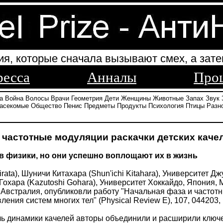
ия, которые сначала вызывают смех, а зате
ресса
Анналы
Про
а
Война
Волосы
Врачи
Геометрия
Дети
Женщины
Животные
Запах
Звук
асекомые
Общество
Пенис
Предметы
Продукты
Психология
Птицы
Разн
 частотные модуляции раскачки детских каче
ов физики, но они успешно воплощают их в жизнь
irata), Шуничи Китахара (Shun'ichi Kitahara), Университет 
Гохара (Kazutoshi Gohara), Университет Хоккайдо, Япония, М
 Австралия, опубликовли работу "Начальная фаза и частотн
ления систем многих тел" (Physical Review E), 107, 044203,
ь динамики качелей авторы объединили и расширили ключе