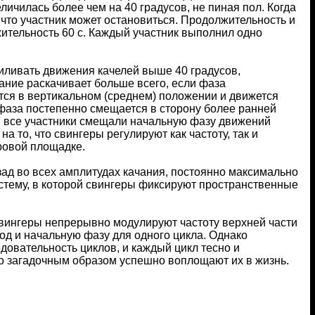
еличилась более чем на 40 градусов, не пиная пол. Когда
 что участник может остановиться. Продолжительность и
ительность 60 с. Каждый участник выполнил одно
силивать движения качелей выше 40 градусов,
чание раскачивает больше всего, если фаза
ится в вертикальном (среднем) положении и движется
фаза постепенно смещается в сторону более ранней
ь, все участники смещали начальную фазу движений
 то, что свингеры регулируют как частоту, так и
ровой площадке.
ад во всех амплитудах качания, постоянно максимально
истему, в которой свингеры фиксируют пространственные
вингеры непрерывно модулируют частоту верхней части
иод и начальную фазу для одного цикла. Однако
довательность циклов, и каждый цикл тесно и
-то загадочным образом успешно воплощают их в жизнь.