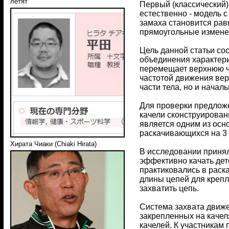
летят
Первый (классический)
естественно - модель с
замаха становится рав
прямоугольные изменени
Цель данной статьи со
объединения характери
перемещает верхнюю ча
частотой движения вер
части тела, но и нача
Для проверки предложе
качели сконструирован
является одним из осн
раскачивающихся на 3 
Хирата Чиаки (Chiaki Hirata)
В исследовании приняли
эффективно качать дет
практиковались в раск
длины цепей для крепле
захватить цепь.
Система захвата движе
закрепленных на качеля
качелей. К участникам п