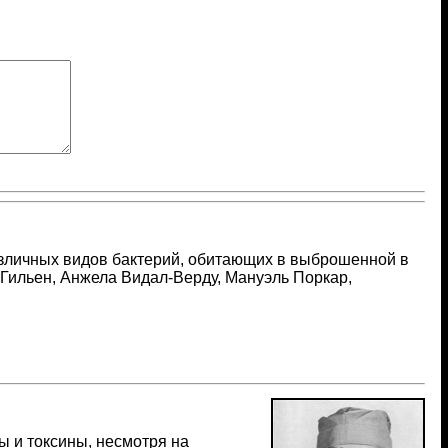
азличных видов бактерий, обитающих в выброшенной в
 Гильен, Анжела Видал-Верду, Мануэль Поркар,
 и токсины, несмотря на