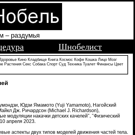
м – раздумья
цедура
Шнобелист
Здоровье
Кино
Кладбище
Книга
Космос
Кофе
Кошка
Лицо
Мозг
ое
Растения
Секс
Собака
Спорт
Суд
Техника
Туалет
Финансы
Цвет
лей
Джумондзи, Юдзи Ямамото (Yuji Yamamoto), Нагойский
айкл Дж. Ричардсон (Michael J. Richardson),
ые модуляции накачки детских качелей", "Физический
 10 апреля 2023.
вые аспекты двух типов моделей движения частей тела.