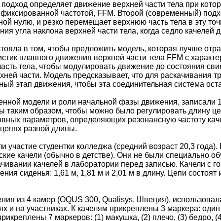
 подход определяет движение верхней части тела при котор
 фиксированной частотой, FFM. Второй (современный) подхо
ной нулю, и резко перемещает верхнюю часть тела в эту то
я угла наклона верхней части тела, когда седло качелей д
стояла в том, чтобы предложить модель, которая лучше отр
стик плавного движения верхней части тела FFM с характ
сть тела, чтобы модулировать движение до состояния сви
хней части. Модель предсказывает, что для раскачивания т
льный этап движения, чтобы эта соединительная система ос
нной модели и роли начальной фазы движения, записали 1
ы таким образом, чтобы можно было регулировать длину це
овных параметров, определяющих резонансную частоту кач
цепях разной длины.
 участие студентки колледжа (средний возраст 20,3 года). 
ские качели (обычно в детстве). Они не были специально об
ачивании качелей в лаборатории перед записью. Качели с г
ния сиденья: 1,61 м, 1,81 м и 2,01 м в длину. Цепи состоят 
ния из 4 камер (OQUS 300, Qualisys, Швеция), использова
х и на участниках. К качелям прикреплены 3 маркера: один
рикреплены 7 маркеров: (1) макушка, (2) плечо, (3) бедро, (4)