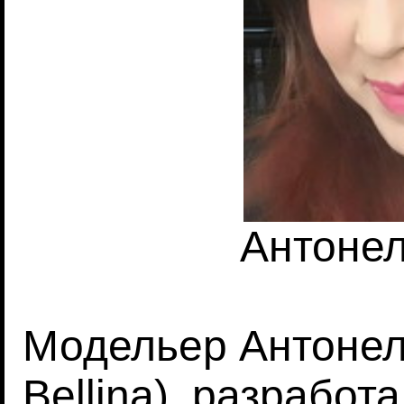
Антоне
Модельер Антонелл
Bellina), разработ