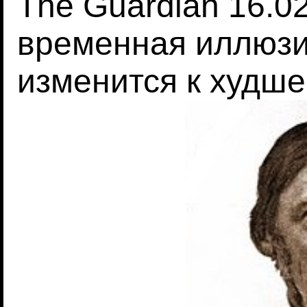
The Guardian 16.02
временная иллюзия
изменится к худш