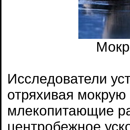
Мокр
Исследователи уст
отряхивая мокрую
млекопитающие р
центробежное уско