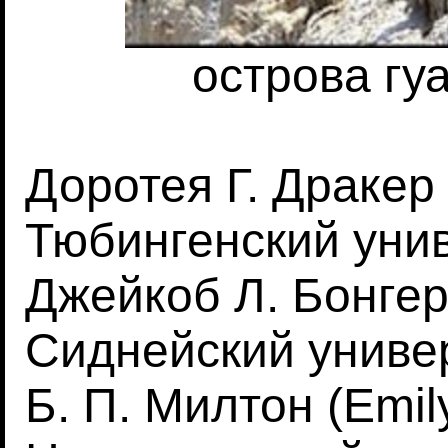
острова гу
Доротея Г. Дракер 
Тюбингенский унив
Джейкоб Л. Бонгерс
Сиднейский универ
Б. П. Милтон (Emily 