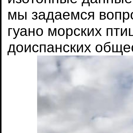
мы задаемся вопро
гуано морских пти
доиспанских обще