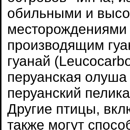
обильными и высо
месторождениями г
производящим гуан
гуанай (Leucocarbo
перуанская олуша (
перуанский пеликан
Другие птицы, вкл
также могут спосо