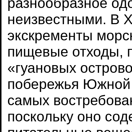
разнообразное од
неизвестными. В X
экскременты морс
пищевые отходы, 
«гуановых острово
побережья Южной 
самых востребова
поскольку оно со