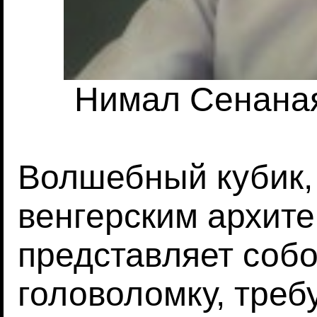
Нимал Сенаная
Волшебный кубик,
венгерским архит
представляет соб
головоломку, тре