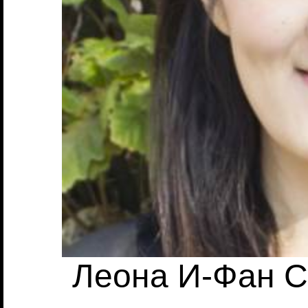
Леона И-Фан Су