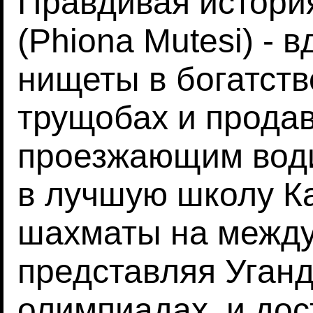
Правдивая истори
(Phiona Mutesi) -
нищеты в богатств
трущобах и продав
проезжающим води
в лучшую школу К
шахматы на между
представляя Уганд
олимпиадах, и дос