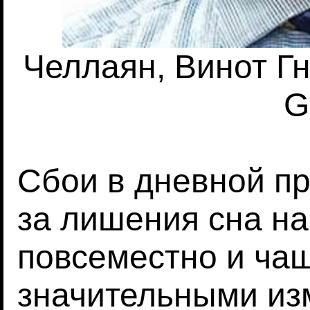
Челлаян, Винот Гна
G
Сбои в дневной пр
за лишения сна н
повсеместно и чащ
значительными из