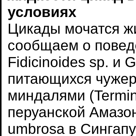
условиях
Цикады мочатся ж
сообщаем о повед
Fidicinoides sp. и 
питающихся чуже
миндалями (Termina
перуанской Амазон
umbrosa в Сингап