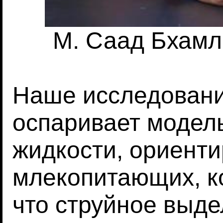
М. Саад Бхамл
Наше исследовани
оспаривает модел
жидкости, ориент
млекопитающих, ко
что струйное выде