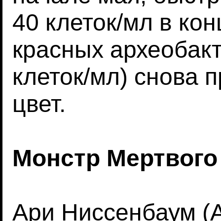
40 клеток/мл в кон
красных археобак
клеток/мл) снова 
цвет.
Монстр Мертвого
Ари Ниссенбаум (A