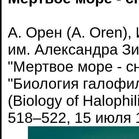
А. Орен (A. Oren),
им. Александра З
"Мертвое море - с
"Биология галофи
(Biology of Halophili
518–522, 15 июля 