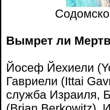
Содомско
Вымрет ли Мертв
Йосеф Йехиели (Yo
Гавриели (Ittai Gav
служба Израиля, 
(Brian Berkowitz),