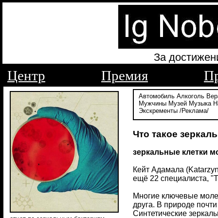
За достижен
Центр
Премия
П
Автомобиль
Алкоголь
Вер
Мужчины
Музей
Музыка
Н
Экскременты
/Реклама/
Что такое зеркал
зеркальные клетки м
Кейт Адамала (Katarzy
ещё 22 специалиста, "Т
Многие ключевые молек
друга. В природе почт
Синтетические зеркал