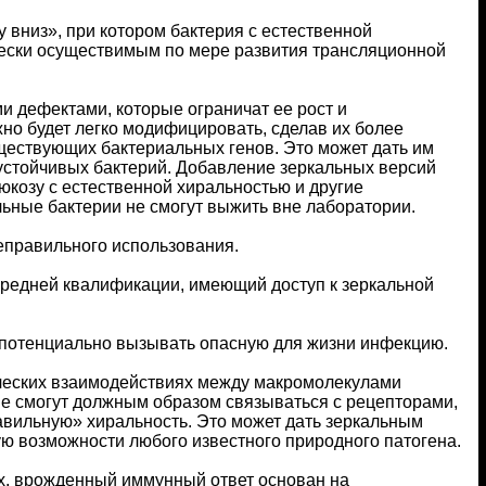
 вниз», при котором бактерия с естественной
чески осуществимым по мере развития трансляционной
и дефектами, которые ограничат ее рост и
но будет легко модифицировать, сделав их более
ществующих бактериальных генов. Это может дать им
устойчивых бактерий. Добавление зеркальных версий
юкозу с естественной хиральностью и другие
ьные бактерии не смогут выжить вне лаборатории.
еправильного использования.
средней квалификации, имеющий доступ к зеркальной
и потенциально вызывать опасную для жизни инфекцию.
ческих взаимодействиях между макромолекулами
не смогут должным образом связываться с рецепторами,
авильную» хиральность. Это может дать зеркальным
ю возможности любого известного природного патогена.
х, врожденный иммунный ответ основан на