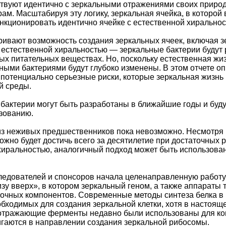
твуют идентично с зеркальными отражениями своих природ
рам. Масштабируя эту логику, зеркальная ячейка, в котор
нкционировать идентично ячейке с естественной хиральнос
ивают возможность создания зеркальных ячеек, включая зе
 естественной хиральностью — зеркальные бактерии будут р
ых питательных веществах. Но, поскольку естественная ж
ными бактериями будут глубоко изменены. В этом отчете о
 потенциально серьезные риски, которые зеркальная жизнь
й среды.
бактерии могут быть разработаны в ближайшие годы и буд
зованию.
из неживых предшественников пока невозможно. Несмотря 
ожно будет достичь всего за десятилетие при достаточных 
 хиральностью, аналогичный подход может быть использован
едователей и спонсоров начала целенаправленную работу 
зу вверх», в котором зеркальный геном, а также аппараты 
точных компонентов. Современные методы синтеза белка в
обходимых для создания зеркальной клетки, хотя в настоя
-отражающие ферменты недавно были использованы для кон
гаются в направлении создания зеркальной рибосомы.