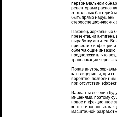
первоначальном обнар
рецепторами распознав
зеркальных бактерий 
быть прямо нарушены;
стереоспецифических 
Наконец, зеркальные б
презентации антигена 
выработку антител. Во
привести к инфекции и
облегчающие инвазию,
предположить, что воз
транслокации через эп
Попав внутрь, зеркальн
как глицерин, и, при 
вероятно, позволит им
при отсутствии эффект
Варианты лечения буд
мишенями, поэтому су
новое инфекционное за
конъюгированных вакци
масштабной разработко