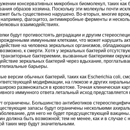
ужении консервативных микробных биомолекул, таких как 
ания образов хозяина. Поскольку эти молекулы почти иск
может быть существенно нарушено. Во-вторых, многие вро
 например, фагоцитоз, антимикробные ферменты и несколь
белковых взаимодействиях.
елки будут противостоять деградации и другим стереоспе
врожденными иммунными клетками, что может нарушить акт
здействие на человека зеркальных организмов, обладающи
 возможно, к смерти. Хотя у зеркальных бактерий отсутст
 транзиторные бактериемии, вызванные бактериями окружа
действие зеркальных бактерий через вдыхание, проглатыва
ителиальные барьеры.
ые версии обычных бактерий, таких как Escherichia coli, с
соответствующей модификации, на глюкозе и других хиральн
 широко размножаться в кровотоке. Точная клиническая кар
ивного иммунного ответа летальный исход представляется
ут ограничены. Большинство антибиотиков стереоспецифи
ществующие запасы будут ограничены несколькими ахираль
болевание, для него не будет предсуществующей вакцины.
н должна быть возможной; тем не менее, как и в случае с 
й таких мер будут значительными.