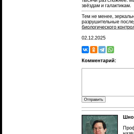
тысячи раз сложнее. Ма
звёздам и галактикам.
Тем не менее, зеркаль
разрушительные послед
биологического контро
02.12.2025
Комментарий:
Шноб
Проф
назв