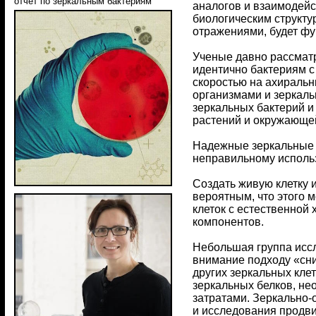
отчет по зеркальным бактериям
аналогов и взаимодейс
биологическим структу
отражениями, будет фу
Ученые давно рассматр
идентично бактериям с
скоростью на ахиральн
организмами и зеркаль
зеркальных бактерий и
растений и окружающе
Надежные зеркальные 
неправильному исполь
Создать живую клетку 
вероятным, что этого м
клеток с естественной
компонентов.
Небольшая группа иссл
внимание подходу «сни
других зеркальных кле
зеркальных белков, не
затратами. Зеркально
и исследования продви