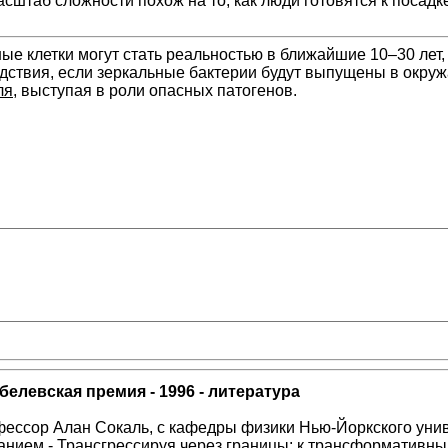
сштаб сложности похож на то, как люди готовятся к посадке
ные клетки могут стать реальностью в ближайшие 10–30 лет
ствия, если зеркальные бактерии будут выпущены в окруж
ля
, выступая в роли опасных патогенов.
елевская премия - 1996 - литература
ессор Алан Сокаль, с кафедры физики Нью-Йоркского унив
анием - Трансгрессируя через границы: к трансформативны