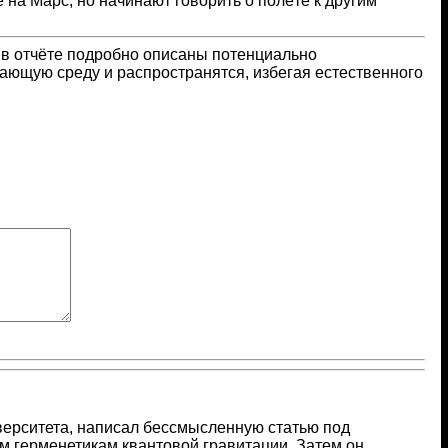
 на Марс, но начинают говорить о полёте к другим
, в отчёте подробно описаны потенциально
ающую среду и распространятся, избегая естественного
ерситета, написал бессмысленную статью под
м герменетикам квантовой гравитации. Затем он