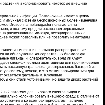
и растения и колонизировать некоторые внешние
ктериальной инфекции. Позвоночные имеют в целом
век. Иммунная система беспозвоночных более изменчива
мое Drosophila melanogaster полагается на
мов, и поэтому вряд ли распознает зеркальные
не на распознавание молекул, ассоциированных с
еднее может позволить или не позволить нематодам
привести к инфекции, вызывая распространение
тся на обнаружение консервативных биомолекул
ные лиганды и, следовательно, вряд ли будут
ладают специфическими адаптациями для проникновения
чивать пассивную транслокацию зеркальных бактерий из
тую систему, неясно, и это может варьироваться для
жет оказаться фатальным. Ключевые
тобы они стали устойчивыми, но защита диких растений
айный патоген» для широкого спектра видов с
тенциально колонизировать внешнюю среду. В отличие от
ью устойчивы ко всем бактериофагам, частично
е в значительной степени устойчивы к антимикробным