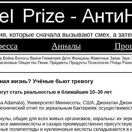
ия, которые сначала вызывают смех, а зате
ресса
Анналы
Про
а
Война
Волосы
Врачи
Геометрия
Дети
Женщины
Животные
Запах
Звук
асекомые
Общество
Пенис
Предметы
Продукты
Психология
Птицы
Разн
ьная жизнь? Учёные бьют тревогу
огут стать реальностью в ближайшие 10–30 лет
na Adamala), Университет Миннесоты, США, Джонатан Джонс 
ехнический отчет по зеркальным бактериям: осуществимость
улы, общие для всех живых организмов, хиральны: их зер
и все аминокислоты и сахара преимущественно присутствую
ьные полипептиды и нуклеиновые кислоты складываются в