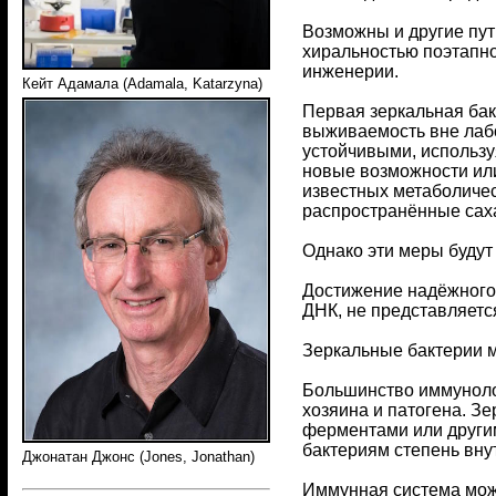
Возможны и другие пут
хиральностью поэтапно
инженерии.
Кейт Адамала (Adamala, Katarzyna)
Первая зеркальная бак
выживаемость вне лабо
устойчивыми, использу
новые возможности или
известных метаболичес
распространённые саха
Однако эти меры будут
Достижение надёжного 
ДНК, не представляет
Зеркальные бактерии м
Большинство иммуноло
хозяина и патогена. З
ферментами или другим
бактериям степень вну
Джонатан Джонс (Jones, Jonathan)
Иммунная система мож