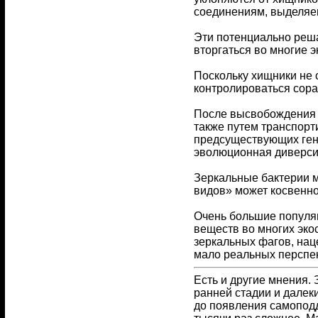
соединениям, выделяе
Эти потенциально реш
вторгаться во многие 
Поскольку хищники не 
контролироваться сора
После высвобождения 
также путем транспорт
предсуществующих гене
эволюционная диверсиф
Зеркальные бактерии 
видов» может косвенно
Очень большие популяц
веществ во многих эко
зеркальных фагов, нац
мало реальных перспе
Есть и другие мнения.
ранней стадии и далеки
до появления самоподд