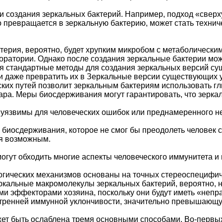
и создания зеркальных бактерий. Например, подход «сверху
 превращается в зеркальную бактерию, может стать техни
терия, вероятно, будет хрупким микробом с метаболическим
ратории. Однако после создания зеркальные бактерии мож
я стандартные методы для создания зеркальных версий су
 даже превратить их в Зеркальные версии существующих 
ких путей позволит зеркальным бактериям использовать гл
ра. Меры биосдерживания могут гарантировать, что зеркал
 уязвимы для человеческих ошибок или преднамеренного н
биосдерживания, которое не смог бы преодолеть человек 
ся возможным.
огут обходить многие аспекты человеческого иммунитета 
гических механизмов основаны на точных стереоспецифи
еркальные макромолекулы зеркальных бактерий, вероятно, 
и эффекторами хозяина, поскольку они будут иметь «непр
тренней иммунной уклончивости, значительно превышающу
ет быть ослаблена тремя основными способами. Во-первы