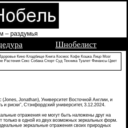
м – раздумья
цедура
Шнобелист
Здоровье
Кино
Кладбище
Книга
Космос
Кофе
Кошка
Лицо
Мозг
ое
Растения
Секс
Собака
Спорт
Суд
Техника
Туалет
Финансы
Цвет
(Jones, Jonathan), Университет Восточной Англии, и
 и риски", Стэнфордский университет, 3.12.2024.
кальные отражения не могут быть наложены друг на
т только в одной из двух возможных зеркальных форм.
 идеальные зеркальные отражения своих природных