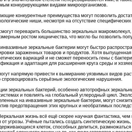
мым конкурирующими видами микроорганизмов.
ающие конкурентные преимущества могут позволить доста
экологические ниши, несмотря на отсутствие специфических
смогут переварить большинство зеркальных макромолекул,
змерным ростом хищничества, что могло бы позволить поп
инвазивные зеркальные бактерии могут быстро распростр
ировки зараженных товаров и продуктов. Хотя выпущенная 
тических вариаций и не сможет переносить гены с бактери
икация и адаптация для расширения круга среды и хозяев
могут напрямую привести к вымиранию уязвимых видов рас
 спровоцировать серьёзные экологические нарушения.
ии зеркальных бактерий, особенно автотрофных зеркальны
системах и повлиять на глобальный углеродный цикл. Эколо
еленных на инвазивные зеркальные бактерии, могут снизит
ктив предотвращения этих крупных и необратимых последс
 Зеркальная жизнь всё ещё скорее научная фантастика, чем
 от угрозы. Учёные пытались создать синтетическую жизнь,
ерживающихся клеток, способных делиться, размножаться и