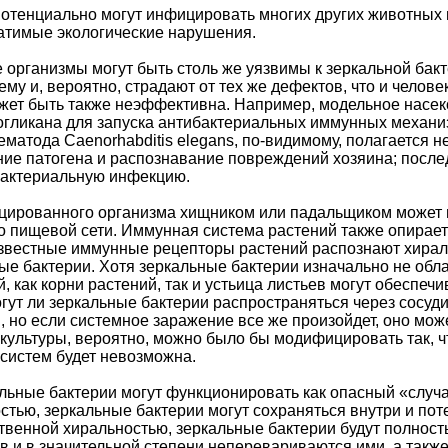
отенциально могут инфицировать многих других животных 
атимые экологические нарушения.
 организмы могут быть столь же уязвимы к зеркальной ба
му и, вероятно, страдают от тех же дефектов, что и чело
ожет быть также неэффективна. Например, модельное насеко
гликана для запуска антибактериальных иммунных механиз
ематода Caenorhabditis elegans, по-видимому, полагается 
ание патогена и распознавание повреждений хозяина; посл
бактериальную инфекцию.
цированного организма хищником или падальщиком может 
о пищевой сети. Иммунная система растений также опирае
известные иммунные рецепторы растений распознают хираль
ые бактерии. Хотя зеркальные бактерии изначально не об
, как корни растений, так и устьица листьев могут обеспе
ут ли зеркальные бактерии распространяться через сосудис
, но если системное заражение все же произойдет, оно мо
культуры, вероятно, можно было бы модифицировать так, ч
осистем будет невозможна.
альные бактерии могут функционировать как опасный «случ
стью, зеркальные бактерии могут сохраняться внутри и по
ственной хиральностью, зеркальные бактерии будут полност
в и в значительной степени неперевариваются ими, а такж