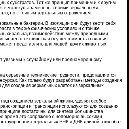
ных субстратов. Тот же принцип применим и к другим
ой все молекулы заменены своими зеркальными
тью, но с точным зеркальным отражением.
ркальные бактерии. В изоляции они будут вести себя
асти в тех же физических условиях и с той же
изнь хиральна, взаимодействия между природными
писывается техническая осуществимость создания
 может представлять для людей, других животных,
ут уязвимы к случайному или преднамеренному
на серьезные технические трудности, представляется
ресурсах. Как только будут разработаны методы создания
 для создания зеркальных клеток из зеркальных
над созданием зеркальной жизни, уделяя особое
транскрипции и трансляции используются для создания
 принципе достаточны для синтеза большинства
щее время это сопряжено с непомерно высокими
струирования зеркальных РНК и ДНК длиной в килобаз,