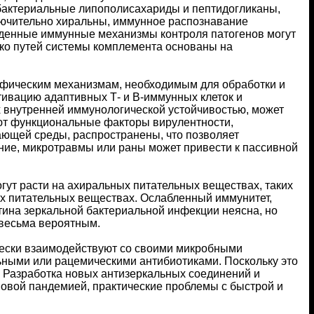
бактериальные липополисахариды и пептидогликаны,
лючительно хиральны, иммунное распознавание
жденные иммунные механизмы контроля патогенов могут
ко путей системы комплемента основаны на
цифическим механизмам, необходимым для обработки и
ивацию адаптивных Т- и В-иммунных клеток и
х внутренней иммунологической устойчивостью, может
вуют функциональные факторы вирулентности,
ющей среды, распространены, что позволяет
ние, микротравмы или раны может привести к пассивной
могут расти на ахиральных питательных веществах, таких
ых питательных веществах. Ослабленный иммунитет,
тина зеркальной бактериальной инфекции неясна, но
 весьма вероятным.
чески взаимодействуют со своими микробными
ными или рацемическими антибиотиками. Поскольку это
 Разработка новых антизеркальных соединений и
новой пандемией, практические проблемы с быстрой и