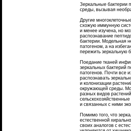
Зеркальные бактерии п
среды, вызывая необр
Другие многоклеточные
схожую иммунную систе
и менее изучена, но м
распознавание пептидо
бактерии. Модельная н
патогеном, а на избег
пережить зеркальную 
Поедание тканей инфи
зеркальных бактерий п
патогенов. Почти все 
распознавать зеркальн
и колонизации растений
окружающей среды. Мог
разных видов растений
сельскохозяйственные 
и связанных с ними эк
Помимо того, что зерк
естественной хирально
своих аналогов с есте
уклоняются от хищнико