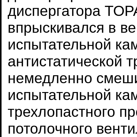
диспергатора TOP
впрыскивался в в
испытательной ка
антистатической тр
немедленно смеш
испытательной ка
трехлопастного п
потолочного вент