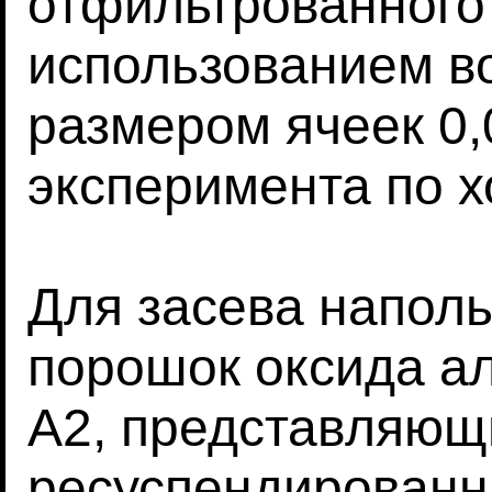
отфильтрованного 
использованием в
размером ячеек 0,
эксперимента по х
Для засева напол
порошок оксида а
A2, представляющ
ресуспендированн