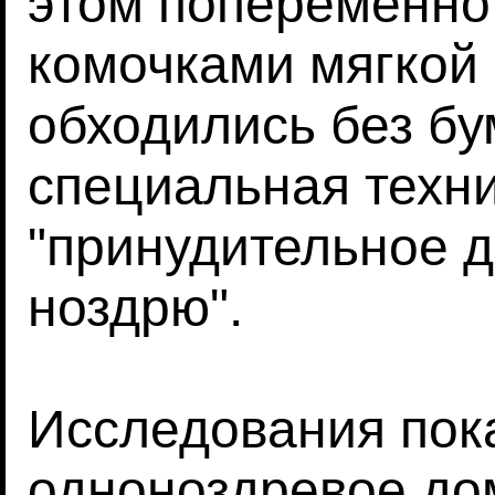
этом попеременно
комочками мягкой 
обходились без б
специальная техни
"принудительное д
ноздрю".
Исследования пок
одноноздревое до