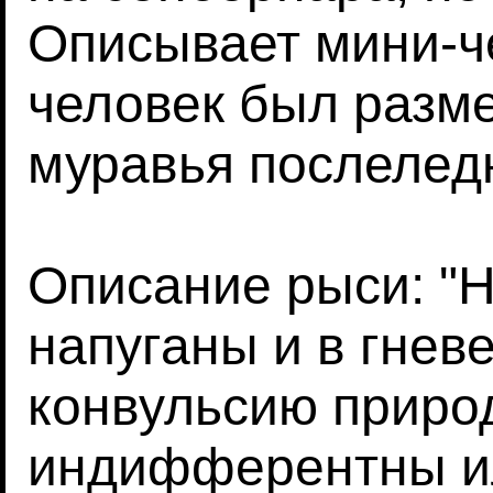
Описывает мини-че
человек был разм
муравья послеледн
Описание рыси: "Н
напуганы и в гнев
конвульсию природ
индифферентны и