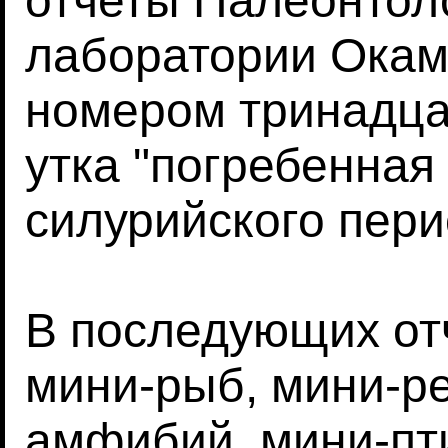
отчеты Палеонтол
лаборатории Окаму
номером тринадца
утка "погребенная
силурийского пери
В последующих от
мини-рыб, мини-ре
амфибий, мини-пт