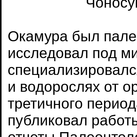
Чоносу
Окамура был пале
исследовал под м
специализировалс
и водорослях от о
третичного период
публиковал работ