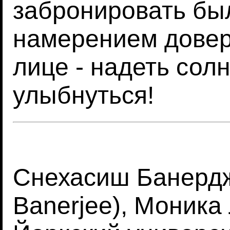
забронировать бы
намерением доверя
лице - надеть сол
улыбнуться!
Снехасиш Банердж
Banerjee), Моника 