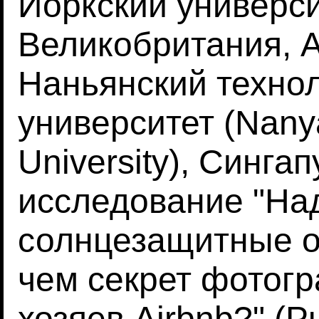
Йоркский университе
Великобритания, А
Наньянский техно
университет (Nany
University), Синга
исследование "На
солнцезащитные оч
чем секрет фотог
хозяев Airbnb?" (P