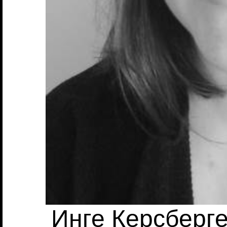
Инге Керсберге