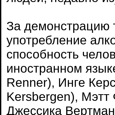
За демонстрацию т
употребление алко
способность челов
иностранном языке
Renner), Инге Керс
Kersbergen), Мэтт 
Джессика Вертманн