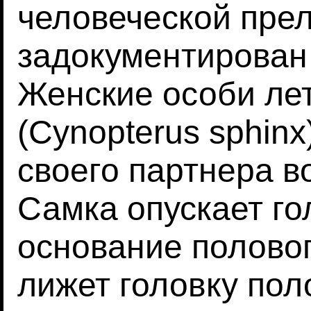
человеческой прел
задокументирован 
Женские особи ле
(Cynopterus sphinx
своего партнера в
Самка опускает го
основание половог
лижет головку пол