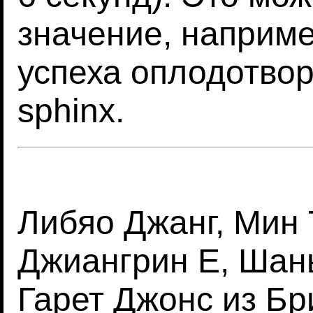
значение, наприм
успеха оплодотвор
sphinx.
Либяо Джанг, Мин 
Джиангрин Е, Шань
Гарет Джонс из Бр