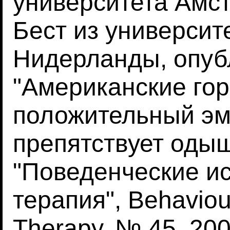
университета Амс
Бест из университ
Нидерланды, опуб
"Американские гор
положительный эм
препятствует одыш
"Поведенческие и
терапия", Behavio
Therapy, № 45, 2006