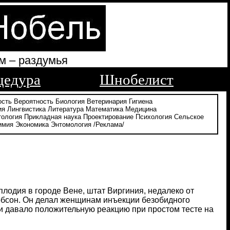
м – раздумья
цедура
Шнобелист
ость
Вероятность
Биология
Ветеринария
Гигиена
ия
Лингвистика
Литература
Математика
Медицина
тология
Прикладная наука
Проектирование
Психология
Сельское
имия
Экономика
Энтомология
/Реклама/
лодия в городе Вене, штат Виргиния, недалеко от
обсон. Он делал женщинам инъекции безобидного
и давало положительную реакцию при простом тесте на