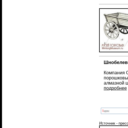
Шнобелевс
Компания С
порошковы
алмазной ш
подробнее
Источник - прес