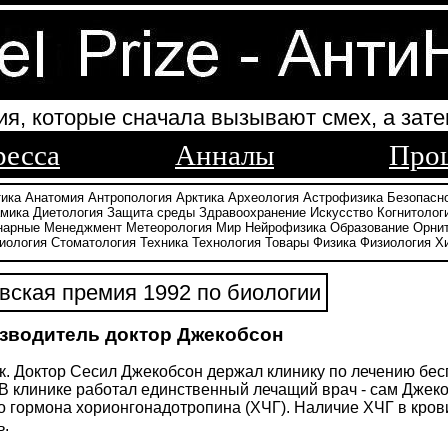
ия, которые сначала вызывают смех, а зате
ресса
Анналы
Про
тика
Анатомия
Антропология
Арктика
Археология
Астрофизика
Безопасн
амика
Диетология
Защита среды
Здравоохранение
Искусство
Когнитолог
нарные
Менеджмент
Метеорология
Мир
Нейрофизика
Образование
Орни
иология
Стоматология
Техника
Технология
Товары
Физика
Физиология
Х
ская премия 1992 по биологии
зводитель доктор Джекобсон
к. Доктор Сесил Джекобсон держал клинику по лечению бесп
В клинике работал единственный лечащий врач - сам Джек
о гормона хорионгонадотропина (ХЧГ). Наличие ХЧГ в кров
ь.