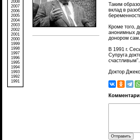
2008
Таким образо
2007
вклад в разо
2006
беременность
2005
2004
2003
Кроме того, 
2002
анонимных до
2001
донором сам.
2000
1999
1998
В 1991 г. Се
1997
Супруга докт
1996
счастливым".
1995
1994
Доктор Джеко
1993
1992
1991
Комментари