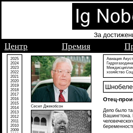
За достижен
Центр
Премия
П
2025
Авиация
Акус
2024
Гидрогазодин
2023
Междисципли
2022
хозяйство
Соц
2021
2020
2019
Шнобелев
2018
2017
Отец-прои
2016
2015
Сесил Джекобсон
2014
Дело было та
2013
Вашингтона. 
2012
человеческог
2011
2010
беременност
2009