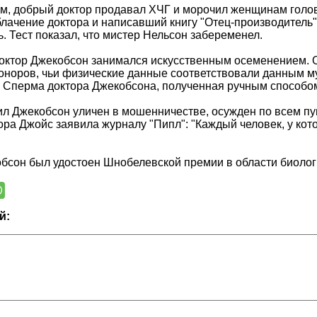
м, добрый доктор продавал ХЧГ и морочил женщинам голо
блачение доктора и написавший книгу "Отец-производитель",
. Тест показал, что мистер Нельсон забеременел.
доктор Джекобсон занимался искусственным осеменением. О
норов, чьи физические данные соответствовали данным м
 Сперма доктора Джекобсона, полученная ручным способом,
сил Джекобсон уличен в мошенничестве, осужден по всем п
ора Джойс заявила журналу "Пипл": "Каждый человек, у кот
бсон был удостоен Шнобелевской премии в области биологи
й: