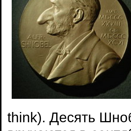
think). Десять Шн