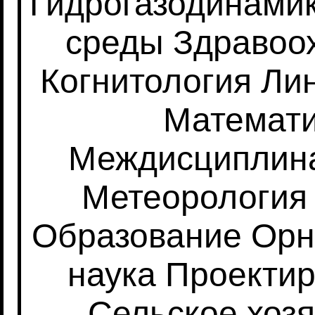
Гидрогазодинами
среды
Здравоо
Когнитология
Лин
Математ
Междисциплин
Метеорология
Образование
Орн
наука
Проекти
Сельское хоз