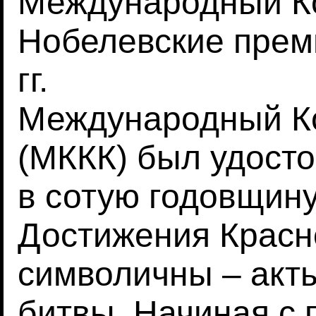
Международный Ко
Нобелевские преми
гг.
Международный Ко
(МККК) был удост
в сотую годовщину
Достижения Красно
символичны – акты
битвы. Начиная с