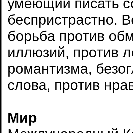
умеющий писать 
беспристрастно. В
борьба против об
иллюзий, против л
романтизма, безо
слова, против нра
Мир