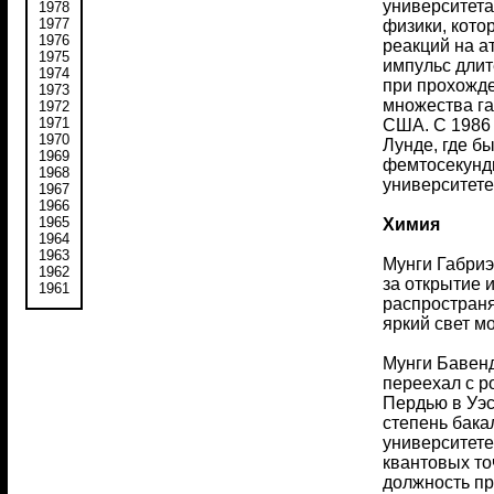
университета
1978
1977
физики, кото
1976
реакций на а
1975
импульс длит
1974
при прохожде
1973
множества га
1972
1971
США. С 1986 
1970
Лунде, где б
1969
фемтосекундн
1968
университете
1967
1966
1965
Химия
1964
1963
Мунги Габриэ
1962
за открытие 
1961
распространя
яркий свет м
Мунги Бавенд
переехал с р
Пердью в Уэс
степень бака
университете
квантовых то
должность пр