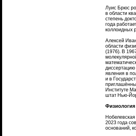
Луис Брюс ро
в области кв
степень докт
года работае
коллоидных р
Алексей Иван
области физи
(1976). В 19
молекулярной
математическ
диссертацию 
явления в по
и в Государс
приглашённым
Институте Ма
штат Нью-Йор
Физиология
Нобелевская 
2023 года со
оснований, 