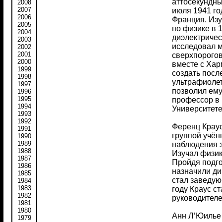
аттосекундны
2008
2007
июля 1941 го
2006
Франция. Изу
2005
по физике в 
2004
диэлектричес
2003
исследовал 
2002
2001
сверхпорогов
2000
вместе с Ха
1999
создать посл
1998
ультрафиоле
1997
позволил ему
1996
1995
профессор в 
1994
Университете
1993
1992
Ференц Краус
1991
группой учён
1990
1989
наблюдения з
1988
Изучал физик
1987
Пройдя подго
1986
назначили ди
1985
стал заведу
1984
1983
году Краус с
1982
руководителе
1981
1980
Анн Л’Юилье 
1979