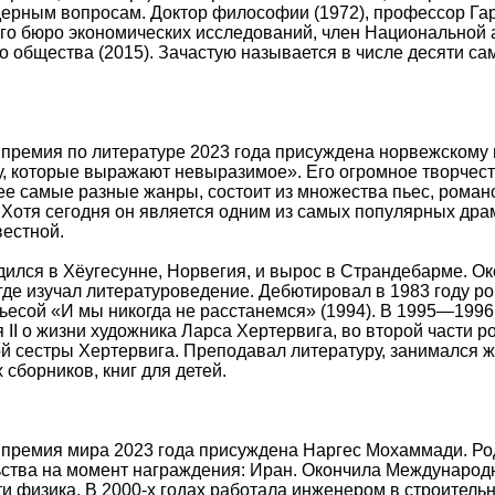
дерным вопросам. Доктор философии (1972), профессор Гар
о бюро экономических исследований, член Национальной 
 общества (2015). Зачастую называется в числе десяти с
премия по литературе 2023 года присуждена норвежскому 
у, которые выражают невыразимое». Его огромное творчес
 самые разные жанры, состоит из множества пьес, романов,
 Хотя сегодня он является одним из самых популярных драм
вестной.
ился в Хёугесунне, Норвегия, и вырос в Страндебарме. Ок
 где изучал литературоведение. Дебютировал в 1983 году р
ьесой «И мы никогда не расстанемся» (1994). В 1995—1996
 II о жизни художника Ларса Хертервига, во второй части р
сестры Хертервига. Преподавал литературу, занимался ж
 сборников, книг для детей.
премия мира 2023 года присуждена Наргес Мохаммади. Род
ьства на момент награждения: Иран. Окончила Междунаро
и физика. В 2000-х годах работала инженером в строитель