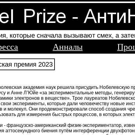
ия, которые сначала вызывают смех, а зате
ресса
Анналы
Про
кая премия 2023
олевская академия наук решила присудить Нобелевскую пр
су и Анне Л’Юйе «за экспериментальные методы, генерир
амики электронов в веществе». Трое лауреатов Нобелевско
 свои эксперименты, которые дали человечеству новые ин
в и молекул. Они продемонстрировали способ создания чре
зовать для измерения быстрых процессов, в которых элек
и - французско-американский физик-экспериментатор, изв
ия аттосекундного биения путём интерференции двухфото