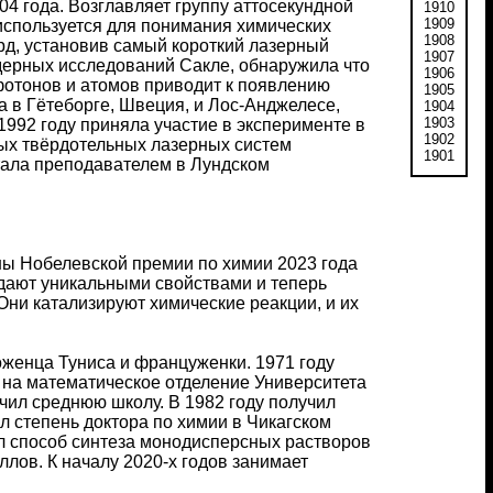
4 года. Возглавляет группу аттосекундной
1910
1909
 используется для понимания химических
1908
орд, установив самый короткий лазерный
1907
ядерных исследований Сакле, обнаружила что
1906
фотонов и атомов приводит к появлению
1905
 в Гётеборге, Швеция, и Лос-Анджелесе,
1904
1903
1992 году приняла участие в эксперименте в
1902
вых твёрдотельных лазерных систем
1901
тала преподавателем в Лундском
ны Нобелевской премии по химии 2023 года
адают уникальными свойствами и теперь
Они катализируют химические реакции, и их
оженца Туниса и француженки. 1971 году
 на математическое отделение Университета
чил среднюю школу. В 1982 году получил
л степень доктора по химии в Чикагском
ал способ синтеза монодисперсных растворов
лов. К началу 2020-х годов занимает