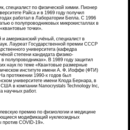
ик, специалист по физической химии. Пионер
верситете Райса и в 1969 году получил
годах работал в Лаборатории Белла. С 1996
статью о полупроводниковых микрокисталлах в
«квантовые точки».
й и американский учёный, специалист в
 наук. Лауреат Государственной премии СССР
дарственного университета (кафедра
учёной степени кандидата физико-
 в полупроводниках». В 1989 году защитил
ких наук по теме «Квантовые размерные
ническом институте имени А. Ф. Иоффе (ФТИ)
 На протяжении 1990-х годов был
ском университете имени Клода Бернара, в
 США в компании Nanocrystals Technology Inc,
та научных работ.
елевскую премию по физиологии и медицине
сающиеся модификаций нуклеозидных
 против COVID-19».