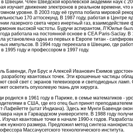
 в Швеции. Член Шведской королевской академии наук с 200
рая изучает движение электронов в реальном времени, что
томном уровне. В 2003 году её группа побила мировой рек
ельностью 170 аттосекунд. В 1987 году, работая в Центре 
нии лазерного света через инертный газ, взаимодействие 
рмоник высокой частоты. Будучи аспирантом, Л’Юилье была
года работала на постоянной основе в CEA Paris-Saclay. В 
ыла установлена одна из первых в Европе титан - сапфиро
ых импульсов. В 1994 году переехала в Швецию, где рабо
 в 1995 году и профессором в 1997 году.
ль Бавенди, Луи Брус и Алексей Иванович Екимов удостое
и разработку квантовых точек. Эти крошечные частицы обл
ют свой свет с экранов телевизоров и светодиодных ламп. 
ожет осветить опухолевую ткань для хирурга.
и родился в 1961 году в Париже, в семье математиков - ур
одителями в США, где его отец был принят преподавателем
т-Лафейетте (штат Индиана). Здесь же Мунги Бавенди окон
лавра наук в Гарвардском университете. В 1988 году получи
. Изучал квантовые точки в начале 1990-х годов. Разработ
чек нужного размера. Предложил метод синтеза нанокристал
офессора Массачусетского технологического института.