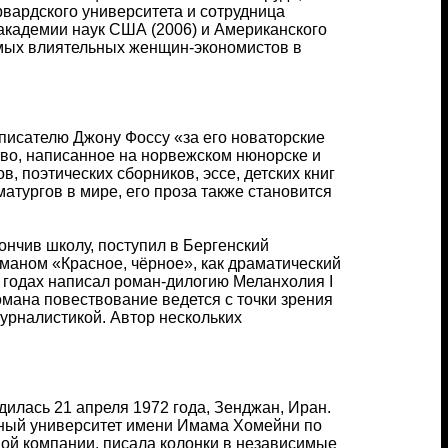
вардского университета и сотрудница
академии наук США (2006) и Американского
амых влиятельных женщин-экономистов в
писателю Джону Фоссу «за его новаторские
тво, написанное на норвежском нюнорске и
 поэтических сборников, эссе, детских книг
атургов в мире, его проза также становится
ончив школу, поступил в Бергенский
оманом «Красное, чёрное», как драматический
 годах написал роман-дилогию Меланхолия I
омана повествование ведется с точки зрения
урналистикой. Автор нескольких
илась 21 апреля 1972 года, Зенджан, Иран.
дный университет имени Имама Хомейни по
ной компании, писала колонки в независимые