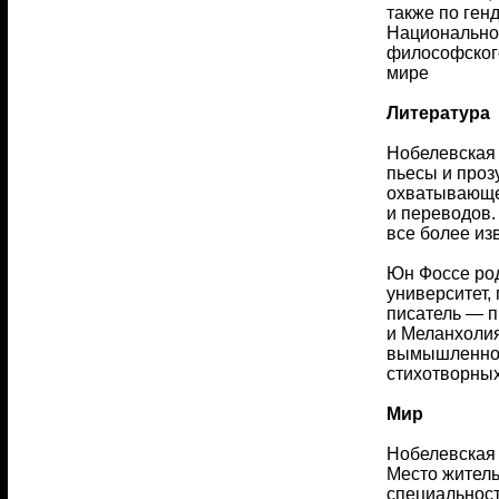
также по ген
Национальног
философского
мире
Литература
Нобелевская 
пьесы и проз
охватывающее
и переводов.
все более из
Юн Фоссе род
университет,
писатель — п
и Меланхолия
вымышленной 
стихотворных
Мир
Нобелевская 
Место жител
специальност