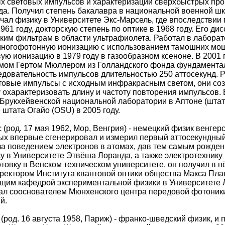
х световых импульсов и характеризации сверхбыстрых проц
да. Получил степень бакалавра в национальной военной шк
чал физику в Университете Экс-Марсель, где впоследствии 
1961 году, докторскую степень по оптике в 1968 году. Его
ким фильтрам в области ультрафиолета. Работал в лабора
многофотонную ионизацию с использованием тамошних мо
ую ионизацию в 1979 году в газообразном ксеноне. В 2001 г
рмом Гертом Мюллером из Голландского фонда фундамента
едовательность импульсов длительностью 250 аттосекунд. 
товые импульсы с исходным инфракрасным светом, они со
 охарактеризовать длину и частоту повторения импульсов.
Брукхейвенской национальной лаборатории в Аптоне (штат
 штата Огайо (OSU) в 2005 году.
 (род. 17 мая 1962, Мор, Венгрия) - немецкий физик венгер
ых впервые сгенерировал и измерил первый аттосекундный
а поведением электронов в атомах, дав тем самым рожден
у в Университете Этвёша Лоранда, а также электротехнику
товку в Венском техническом университете, он получил в н
ректором Института квантовой оптики общества Макса Планк
ющим кафедрой экспериментальной физики в Университете 
тал сооснователем Мюнхенского центра передовой фотоники 
й.
(род. 16 августа 1958, Париж) - франко-шведский физик, и