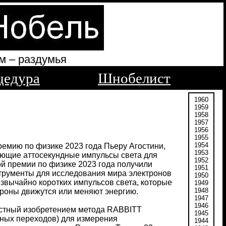
м – раздумья
цедура
Шнобелист
1960
1959
1958
1957
1956
1955
1954
емию по физике 2023 года Пьеру Агостини,
1953
ующие аттосекундные импульсы света для
1952
й премии по физике 2023 года получили
1951
струменты для исследования мира электронов
1950
звычайно коротких импульсов света, которые
1949
1948
троны движутся или меняют энергию.
1947
1946
естный изобретением метода RABBITT
1945
нных переходов) для измерения
1944