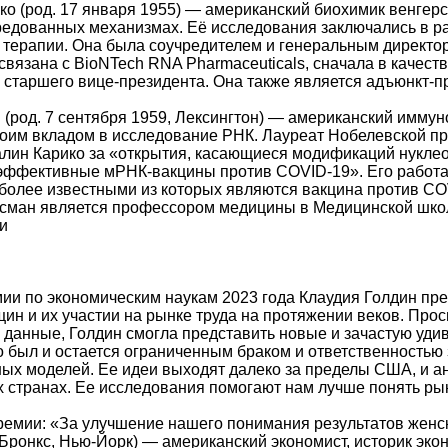
ко (род. 17 января 1955) — американский биохимик венге
едованных механизмах. Её исследования заключались в раз
 терапии. Она была соучредителем и генеральным директор
связана с BioNTech RNA Pharmaceuticals, сначала в качеств
старшего вице-президента. Она также является адъюнкт-п
(род. 7 сентября 1959, Лексингтон) — американский иммун
оим вкладом в исследование РНК. Лауреат Нобелевской пр
алин Карико за «открытия, касающиеся модификаций нукле
 эффективные мРНК-вакцины против COVID-19». Его работ
более известными из которых являются вакцина против COV
йсман является профессором медицины в Медицинской шко
и
ии по экономическим наукам 2023 года Клаудия Голдин пр
ин и их участии на рынке труда на протяжении веков. Про
 данные, Голдин смогла представить новые и зачастую удив
 был и остается ограниченным браком и ответственностью з
ых моделей. Ее идеи выходят далеко за пределы США, и 
х странах. Ее исследования помогают нам лучше понять рынк
емии: «За улучшение нашего понимания результатов женско
 Бронкс, Нью-Йорк) — американский экономист, историк экон