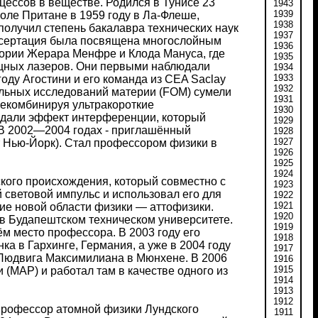
ессов в веществе. Родился в Тунисе 23
1943
1939
оле Притане в 1959 году в Ла-Флеше,
1938
получил степень бакалавра технических наук
1937
 диссертация была посвящена многослойным
1936
тории Жерара Менфре и Клода Мануса, где
1935
щных лазеров. Они первыми наблюдали
1934
1933
оду Агостини и его команда из CEA Saclay
1932
льных исследований материи (FOM) сумели
1931
Рекомбинируя ультракороткие
1930
здали эффект интерференции, который
1929
 В 2002—2004 годах - приглашённый
1928
1927
 Нью-Йорк). Стал профессором физики в
1926
1925
1924
ского происхождения, который совместно с
1923
 световой импульс и использовал его для
1922
1921
ие новой области физики — аттофизики.
1920
 в Будапештском техническом университете.
1919
ём место профессора. В 2003 году его
1918
а в Гархинге, Германия, а уже в 2004 году
1917
Людвига Максимилиана в Мюнхене. В 2006
1916
1915
(MAP) и работал там в качестве одного из
1914
1913
1912
 профессор атомной физики Лундского
1911