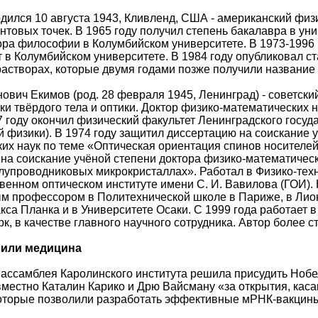
дился 10 августа 1943, Кливленд, США - американский физ
антовых точек. В 1965 году получил степень бакалавра в уни
ора философии в Колумбийском университете. В 1973-1996 
т в Колумбийском университете. В 1984 году опубликовал 
астворах, которые двумя годами позже получили название 
ович Екимов (род. 28 февраля 1945, Ленинград) - советски
ки твёрдого тела и оптики. Доктор физико-математических
67 году окончил физический факультет Ленинградского госу
 физики). В 1974 году защитил диссертацию на соискание 
их наук по теме «Оптическая ориентация спинов носителей
на соискание учёной степени доктора физико-математичес
лупроводниковых микрокристаллах». Работал в Физико-тех
твенном оптическом институте имени С. И. Вавилова (ГОИ).
 профессором в Политехнической школе в Париже, в Лион
кса Планка и в Университете Осаки. С 1999 года работает в
к, в качестве главного научного сотрудника. Автор более с
 или медицина
ассамблея Каролинского института решила присудить Ноб
вместно Каталин Карико и Дрю Вайсману «за открытия, ка
которые позволили разработать эффективные мРНК-вакцины