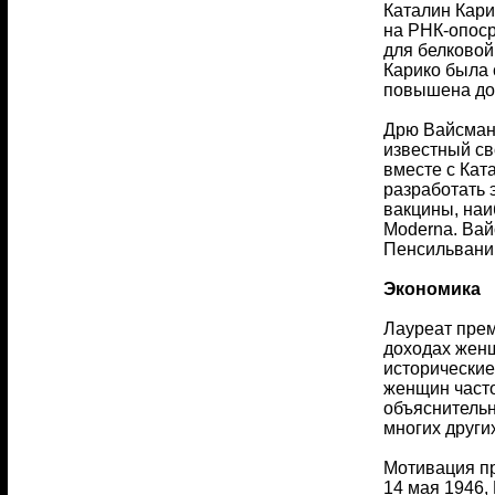
Каталин Кари
на РНК-опоср
для белковой
Карико была 
повышена до 
Дрю Вайсман 
известный св
вместе с Кат
разработать
вакцины, наи
Moderna. Ва
Пенсильвани
Экономика
Лауреат прем
доходах женщ
исторические
женщин часто
объяснительн
многих други
Мотивация пр
14 мая 1946,