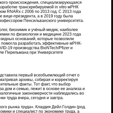
рского происхождения, специализирующаяся
работке транскрибируемой in vitro мРНК
ом RNARx с 2006 по 2013 год. С 2013 года
е вице-президента, а в 2019 году была
рофессором Пенсильванского университета.
олог, биохимик и учёный-медик, наиболее
емии по физиологии и медицине 2023 года
озидных оснований, которые позволили
а помогла разработать эффективные мРНК-
ID-19 производства BioNTech/Pfizer и
ле Перельмана при Университете
едставила первый всеобъемлющий отчет о
сматривая архивы, собирая и корректируя
ительные факты. Тот факт, что выбор
а дом и семью, лежит в основе ее анализа и
аналогичные закономерности наблюдались во
и труда вчера, сегодня и завтра.
го рынка труда». Клаудия Дейл Голдин (род.
омики и специалист по экономике труда, а