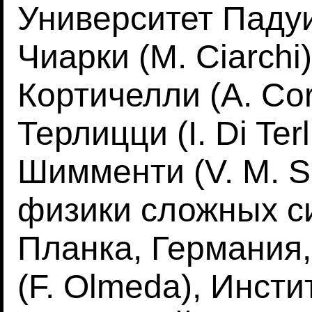
Университет Падуи
Чиарки (M. Ciarchi
Кортичелли (A. Cort
Терлицци (I. Di Te
Шимменти (V. M. S
физики сложных с
Планка, Германия
(F. Olmeda), Инсти