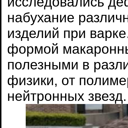
исследовались де
набухание различ
изделий при варке
формой макаронны
полезными в разл
физики, от полиме
нейтронных звезд.