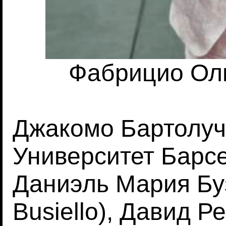
Фабрицио Оль
Джакомо Бартолуччи
Университет Барс
Даниэль Мария Буз
Busiello), Давид Р