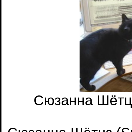
Сюзанна Шётцз