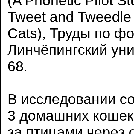
(A Phonetic Pilot St
Tweet and Tweedle 
Cats), Труды по фо
Линчёпингский унив
68.
В исследовании с
3 домашних кошек
за птицами через 