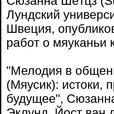
Сюзанна Шётцз (Su
Лундский университ
Швеция, опублико
работ о мяуканьи 
"Мелодия в общен
(Мяусик): истоки,
будущее", Сюзанн
Эклунд, Йост ван 