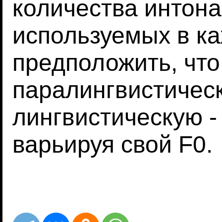
количества интон
используемых в к
предположить, чт
паралингвистическ
лингвистическую 
варьируя свой F0.