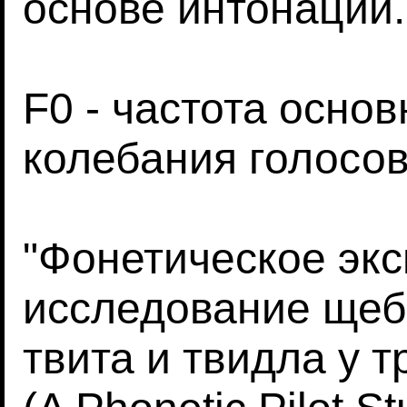
основе интонации.
F0 - частота основ
колебания голосов
"Фонетическое эк
исследование щеб
твита и твидла у 