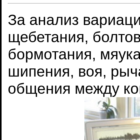
За анализ вариац
щебетания, болтов
бормотания, мяукан
шипения, воя, рыч
общения между ко