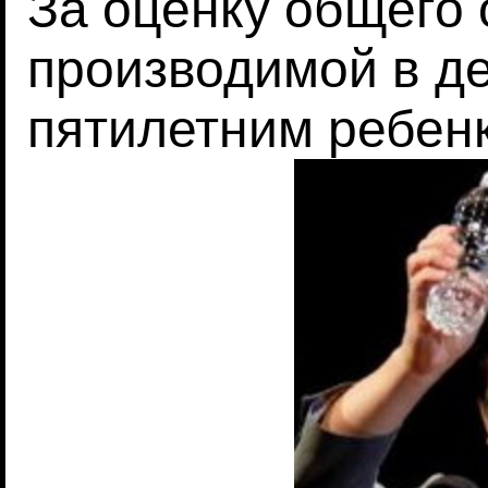
За оценку общего
производимой в д
пятилетним ребен