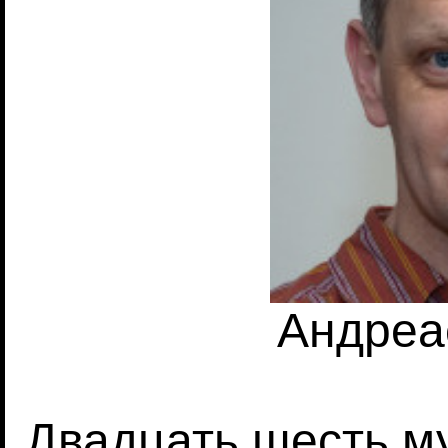
Андреа
Двадцать шесть м