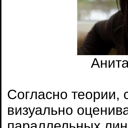
Анит
Согласно теории, 
визуально оценива
параллельных лин